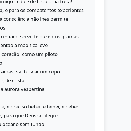
migo - não é de todo uma treta!
ra, e para os combatentes experientes
- a consciência não lhes permite
ãos
 tremam, serve-te duzentos gramas
então a mão fica leve
 coração, como um piloto
o
ramas, vai buscar um copo
, de cristal
a a aurora vespertina
he, é preciso beber, e beber, e beber
, para que Deus se alegre
no oceano sem fundo