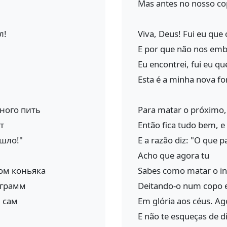
Mas antes no nosso c
л!
Viva, Deus! Fui eu que 
E por que não nos em
Eu encontrei, fui eu qu
Esta é a minha nova fo
ного пить
Para matar o próximo,
т
Então fica tudo bem, e
ошло!"
E a razão diz: "O que 
Acho que agora tu
вом коньяка
Sabes como matar o i
 грамм
Deitando-o num copo 
 сам
Em glória aos céus. A
E não te esqueças de di