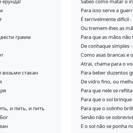
е ерунда!
Sabes como matar o ini
ам
Para isso serve a guer
т
É terrivelmente difícil 
Ou tremem-lhes as m
двести грамм
Para que as mãos não
De conhaque simples - 
от
Como asas brancas e o
Atrai, chama para o vo
и возьми стакан
Para beber duzentos g
я
De vidro fino, ou melhor
аря
Para que nele se reflit
Para que o sol brinque
ь, и пить, и пить
Para que o solinho bril
 Бог
Senão não se sobrevive
еан
E o sol não se ponha 