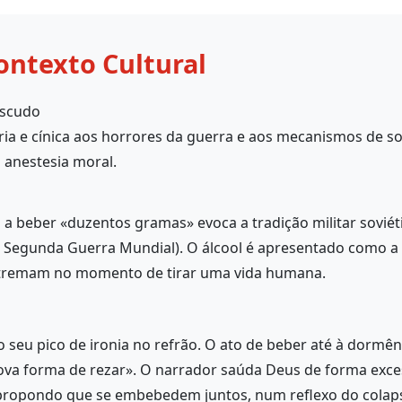
ontexto Cultural
Escudo
ria e cínica aos horrores da guerra e aos mecanismos de so
 anestesia moral.
 a beber «duzentos gramas» evoca a tradição militar sovié
a Segunda Guerra Mundial). O álcool é apresentado como a ú
 tremam no momento de tirar uma vida humana.
o seu pico de ironia no refrão. O ato de beber até à dormê
a forma de rezar». O narrador saúda Deus de forma exces
, propondo que se embebedem juntos, num reflexo do colaps