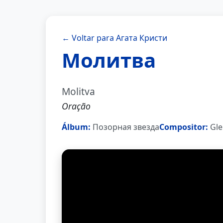
← Voltar para Агата Кристи
Молитва
Molitva
Oração
Álbum:
Позорная звезда
Compositor:
Gle