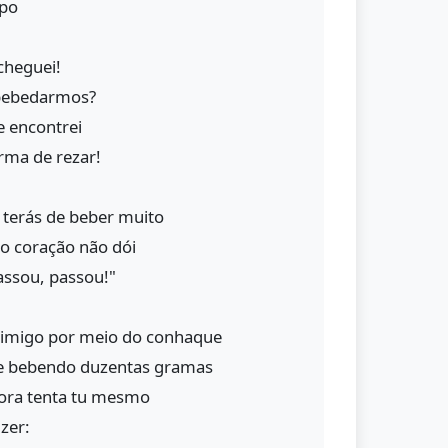
opo
cheguei!
bebedarmos?
e encontrei
rma de rezar!
 terás de beber muito
 o coração não dói
passou, passou!"
nimigo por meio do conhaque
e bebendo duzentas gramas
gora tenta tu mesmo
zer: