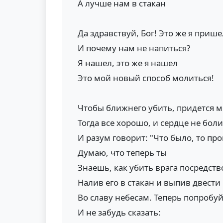
А лучше нам в стакан
Да здравствуй, Бог! Это же я прише
И почему нам не напиться?
Я нашел, это же я нашел
Это мой новый способ молиться!
Чтобы ближнего убить, придется м
Тогда все хорошо, и сердце не боли
И разум говорит: "Что было, то пр
Думаю, что теперь ты
Знаешь, как убить врага посредст
Налив его в стакан и выпив двести
Во славу небесам. Теперь попробуй
И не забудь сказать: