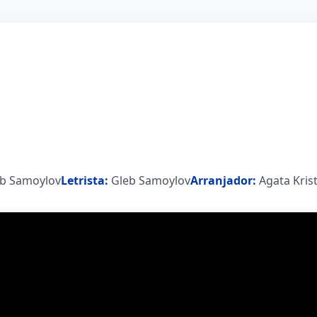
b Samoylov
Letrista:
Gleb Samoylov
Arranjador:
Agata Krist