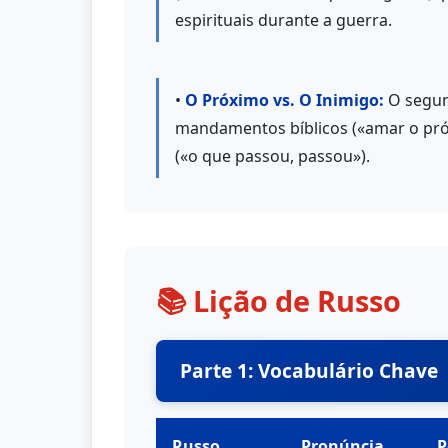
espirituais durante a guerra.
•
O Próximo vs. O Inimigo:
O segund
mandamentos bíblicos («amar o próxi
(«o que passou, passou»).
📚 Lição de Russo
Parte 1: Vocabulário Chave
Russo
Pronúncia
P