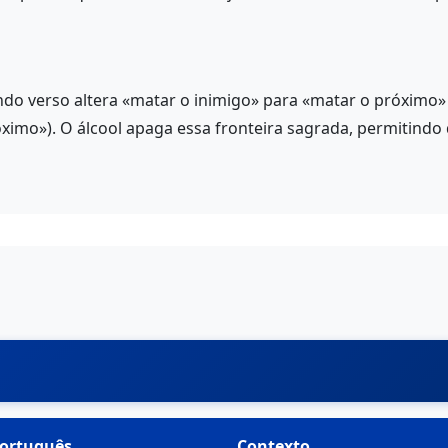
o verso altera «matar o inimigo» para «matar o próximo» 
mo»). O álcool apaga essa fronteira sagrada, permitindo que
ortuguês
Contexto