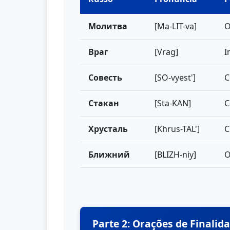
Молитва
[Ma-LIT-va]
O
Враг
[Vrag]
I
Совесть
[SO-vyest']
C
Стакан
[Sta-KAN]
C
Хрусталь
[Khrus-TAL']
C
Ближний
[BLIZH-niy]
O
Parte 2: Orações de Finali