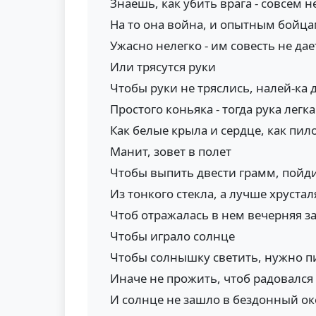
Знаешь, как убить врага - совсем н
На то она война, и опытным бойц
Ужасно нелегко - им совесть не дае
Или трясутся руки
Чтобы руки не тряслись, налей-ка 
Простого коньяка - тогда рука легка
Как белые крыла и сердце, как пил
Манит, зовет в полет
Чтобы выпить двести грамм, пойд
Из тонкого стекла, а лучше хрустал
Чтоб отражалась в нем вечерняя з
Чтобы играло солнце
Чтобы солнышку светить, нужно пит
Иначе не прожить, чтоб радовался
И солнце не зашло в бездонный ок