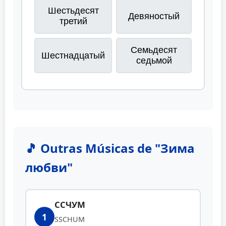
Шестьдесят
Девяностый
третий
Семьдесят
Шестнадцатый
седьмой
🎵 Outras Músicas de "Зима
любви"
ССЧУМ
1
SSCHUM