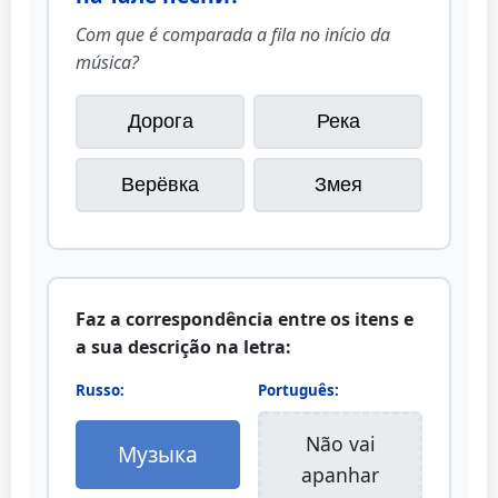
Com que é comparada a fila no início da
música?
Дорога
Река
Верёвка
Змея
Faz a correspondência entre os itens e
a sua descrição na letra:
Russo:
Português:
Não vai
Музыка
apanhar