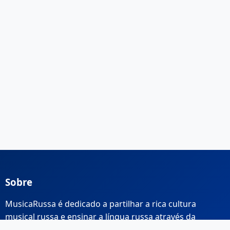
Sobre
MusicaRussa é dedicado a partilhar a rica cultura
musical russa e ensinar a língua russa através da
música.