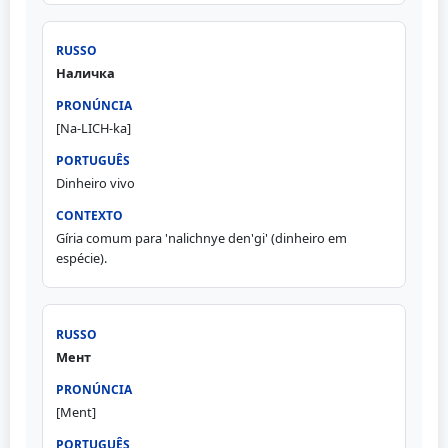
Наличка
[Na-LICH-ka]
Dinheiro vivo
Gíria comum para 'nalichnye den'gi' (dinheiro em
espécie).
Мент
[Ment]