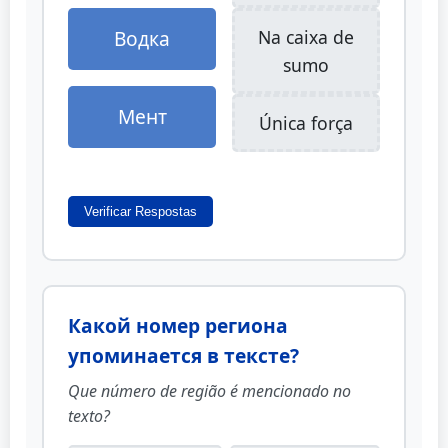
Водка
Na caixa de
sumo
Мент
Única força
Verificar Respostas
Какой номер региона
упоминается в тексте?
Que número de região é mencionado no
texto?