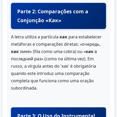
Parte 2: Comparações com a
Conjunção «Как»
A letra utiliza a partícula
как
para estabelecer
metáforas e comparações diretas: «очередь,
как
змея» (fila como uma cobra) ou «
как
в
последний раз» (como na última vez). Em
russo, a vírgula antes do 'как' é obrigatória
quando este introduz uma comparação
completa que funciona como uma oração
subordinada.
Parte 3: O Uso do Instrumental