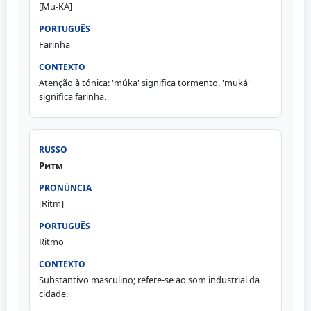
[Mu-KA]
Farinha
Atenção à tónica: 'múka' significa tormento, 'muká'
significa farinha.
Ритм
[Ritm]
Ritmo
Substantivo masculino; refere-se ao som industrial da
cidade.