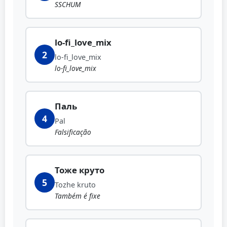
SSCHUM
lo-fi_love_mix
2
lo-fi_love_mix
lo-fi_love_mix
Паль
4
Pal
Falsificação
Тоже круто
5
Tozhe kruto
Também é fixe