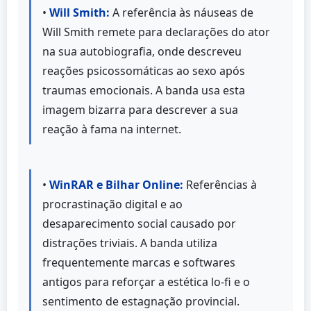
•
Will Smith:
A referência às náuseas de
Will Smith remete para declarações do ator
na sua autobiografia, onde descreveu
reações psicossomáticas ao sexo após
traumas emocionais. A banda usa esta
imagem bizarra para descrever a sua
reação à fama na internet.
•
WinRAR e Bilhar Online:
Referências à
procrastinação digital e ao
desaparecimento social causado por
distrações triviais. A banda utiliza
frequentemente marcas e softwares
antigos para reforçar a estética lo-fi e o
sentimento de estagnação provincial.