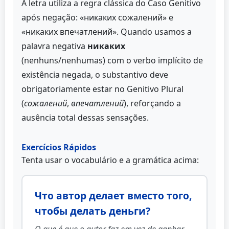
A letra utiliza a regra clássica do Caso Genitivo
após negação: «никаких сожалений» e
«никаких впечатлений». Quando usamos a
palavra negativa
никаких
(nenhuns/nenhumas) com o verbo implícito de
existência negada, o substantivo deve
obrigatoriamente estar no Genitivo Plural
(
сожалений
,
впечатлений
), reforçando a
ausência total dessas sensações.
Exercícios Rápidos
Tenta usar o vocabulário e a gramática acima:
Что автор делает вместо того,
чтобы делать деньги?