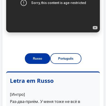
Russo
Português
Letra em Russo
[Интро]
Раз-два-приём. У меня тоже не всё в