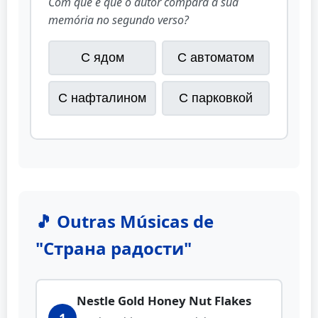
Com que é que o autor compara a sua
memória no segundo verso?
С ядом
С автоматом
С нафталином
С парковкой
🎵 Outras Músicas de
"Страна радости"
Nestle Gold Honey Nut Flakes