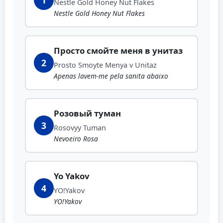
1
Nestle Gold Honey Nut Flakes
Nestle Gold Honey Nut Flakes
Просто смойте меня в унитаз
2
Prosto Smoyte Menya v Unitaz
Apenas lavem-me pela sanita abaixo
Розовый туман
3
Rosovyy Tuman
Nevoeiro Rosa
Yo Yakov
4
YO!Yakov
YO!Yakov