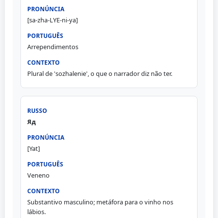
[sa-zha-LYE-ni-ya]
Arrependimentos
Plural de 'sozhalenie', o que o narrador diz não ter.
Яд
[Yat]
Veneno
Substantivo masculino; metáfora para o vinho nos
lábios.