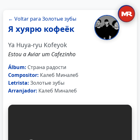
← Voltar para Золотые зубы
Я хуярю кофеёк
Ya Huya-ryu Kofeyok
Estou a Aviar um Cafezinho
Álbum:
Страна радости
Compositor:
Калеб Миналеб
Letrista:
Золотые зубы
Arranjador:
Калеб Миналеб