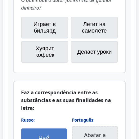
O que é que o autor faz em vez de ganhar
dinheiro?
Играет в
Летит на
бильярд
самолёте
Хуярит
Делает уроки
кофеёк
Faz a correspondência entre as
substâncias e as suas finalidades na
letra:
Russo:
Português:
Abafar a
Чай