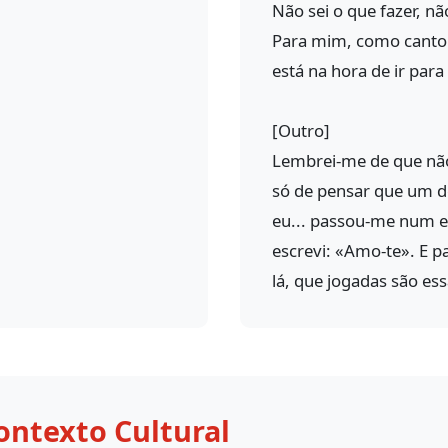
Não sei o que fazer, n
Para mim, como cantou
está na hora de ir para
[Outro]
Lembrei-me de que não
só de pensar que um de
eu... passou-me num e
escrevi: «Amo-te». E p
lá, que jogadas são ess
ontexto Cultural