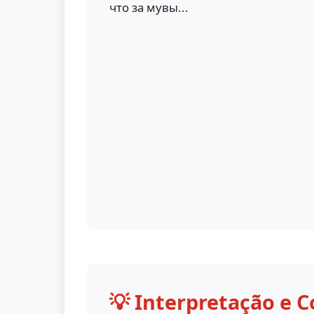
что за мувы...
💡 Interpretação e C