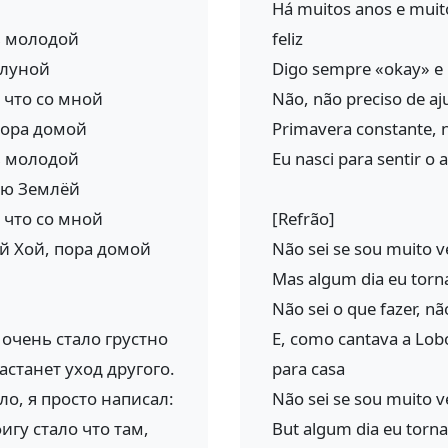
Há muitos anos e muit
ь молодой
feliz
 луной
Digo sempre «okay» e 
, что со мной
Não, não preciso de aj
пора домой
Primavera constante, 
ь молодой
Eu nasci para sentir o
ею Землёй
, что со мной
[Refrão]
ий Хой, пора домой
Não sei se sou muito 
Mas algum dia eu torna
Não sei o que fazer, n
очень стало грустно
E, como cantava a Lobo
астанет уход другого.
para casa
ло, я просто написал:
Não sei se sou muito 
гу стало что там,
But algum dia eu torn