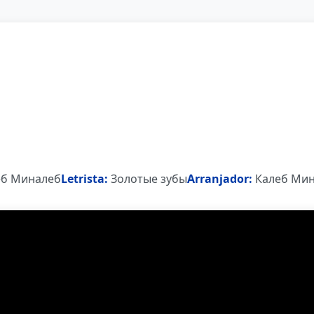
б Миналеб
Letrista:
Золотые зубы
Arranjador:
Калеб Мин