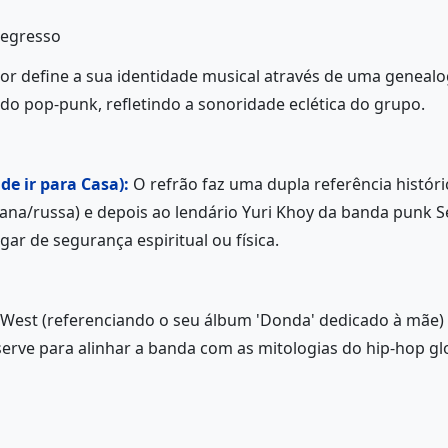
Regresso
r define a sua identidade musical através de uma genealo
a do pop-punk, refletindo a sonoridade eclética do grupo.
e ir para Casa):
O refrão faz uma dupla referência históri
iana/russa) e depois ao lendário Yuri Khoy da banda punk S
ar de segurança espiritual ou física.
est (referenciando o seu álbum 'Donda' dedicado à mãe) 
serve para alinhar a banda com as mitologias do hip-hop gl