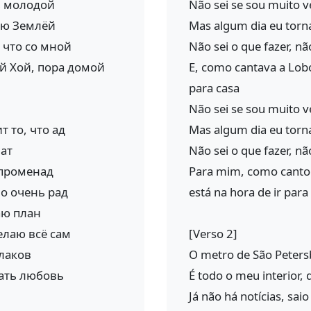
ь молодой
Não sei se sou muito 
ею Землёй
Mas algum dia eu torna
, что со мной
Não sei o que fazer, n
ий Хой, пора домой
E, como cantava a Lobo
para casa
Não sei se sou muito 
 то, что ад
Mas algum dia eu torn
ват
Não sei o que fazer, n
 променад
Para mim, como cantou
но очень рад
está na hora de ir para
аю план
елаю всё сам
[Verso 2]
блаков
O metro de São Peters
вать любовь
É todo o meu interior,
Já não há notícias, sai