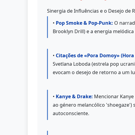
Sinergia de Influências e o Desejo de 
•
Pop Smoke & Pop-Punk:
O narrado
Brooklyn Drill) e a energia melódic
•
Citações de «Pora Domoy» (Hora d
Svetlana Loboda (estrela pop ucran
evocam o desejo de retorno a um lug
•
Kanye & Drake:
Mencionar Kanye W
ao género melancólico 'shoegaze') 
autoconsciente.