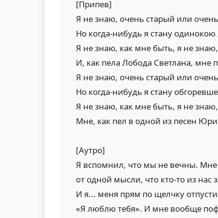
[Припев]
Я не знаю, очень старый или очен
Но когда-нибудь я стану одинокою
Я не знаю, как мне быть, я не знаю
И, как пела Лобода Светлана, мне 
Я не знаю, очень старый или очен
Но когда-нибудь я стану обгоревш
Я не знаю, как мне быть, я не знаю
Мне, как пел в одной из песен Юр
[Аутро]
Я вспомнил, что мы не вечны. Мне 
от одной мысли, что кто-то из нас з
И я... меня прям по щелчку отпусти
«Я люблю тебя». И мне вообще пофи