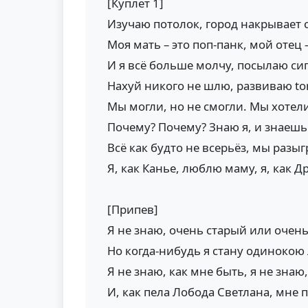
[Куплет 1]
Изучаю потолок, город накрывает 
Моя мать – это поп-панк, мой отец 
И я всё больше молчу, посылаю си
Нахуй никого не шлю, развиваю ton
Мы могли, но не смогли. Мы хотели
Почему? Почему? Знаю я, и знаешь
Всё как будто не всерьёз, мы разы
Я, как Канье, люблю маму, я, как 
[Припев]
Я не знаю, очень старый или очен
Но когда-нибудь я стану одинокою
Я не знаю, как мне быть, я не знаю
И, как пела Лобода Светлана, мне 