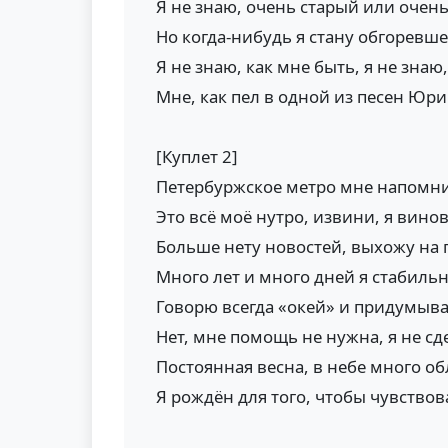
Я не знаю, очень старый или очен
Но когда-нибудь я стану обгоревш
Я не знаю, как мне быть, я не знаю
Мне, как пел в одной из песен Юр
[Куплет 2]
Петербуржское метро мне напомнит
Это всё моё нутро, извини, я вино
Больше нету новостей, выхожу на
Много лет и много дней я стабиль
Говорю всегда «окей» и придумыв
Нет, мне помощь не нужна, я не сд
Постоянная весна, в небе много о
Я рождён для того, чтобы чувство