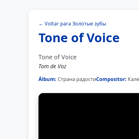
← Voltar para Золотые зубы
Tone of Voice
Tone of Voice
Tom de Voz
Álbum:
Страна радости
Compositor:
Кале