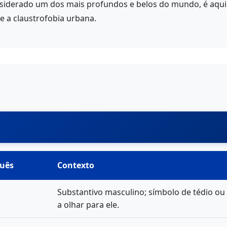
iderado um dos mais profundos e belos do mundo, é aqu
 e a claustrofobia urbana.
uês
Contexto
Substantivo masculino; símbolo de tédio ou
a olhar para ele.