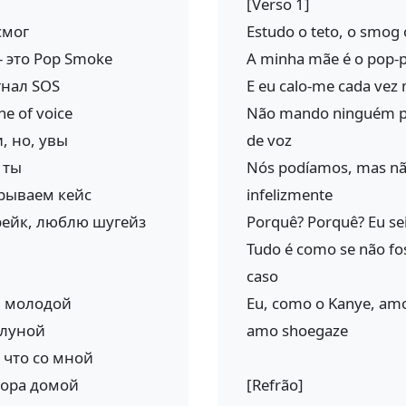
[Verso 1]
смог
Estudo o teto, o smog 
– это Pop Smoke
A minha mãe é o pop-p
гнал SOS
E eu calo-me cada vez 
e of voice
Não mando ninguém pa
, но, увы
de voz
 ты
Nós podíamos, mas nã
грываем кейс
infelizmente
Дрейк, люблю шугейз
Porquê? Porquê? Eu sei
Tudo é como se não fo
caso
ь молодой
Eu, como o Kanye, amo
 луной
amo shoegaze
, что со мной
пора домой
[Refrão]