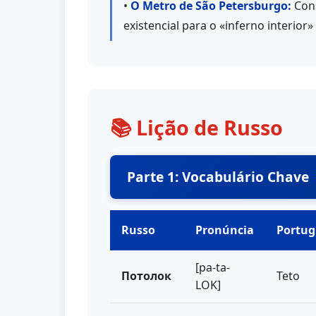
•
O Metro de São Petersburgo:
Cons
existencial para o «inferno interior»
📚 Lição de Russo
Parte 1: Vocabulário Chave
Russo
Pronúncia
Portug
[pa-ta-
Потолок
Teto
LOK]