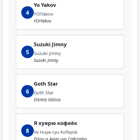
Yo Yakov
4
YO!Yakov
YO!Yakov
Suzuki Jimny
5
Suzuki Jimny
Suzuki Jimny
Goth Star
6
Goth Star
Estrela Gótica
Я хуярю кофеёк
8
Ya Huya-ryu Kofeyok
Estou a Aviar um Cafezinho