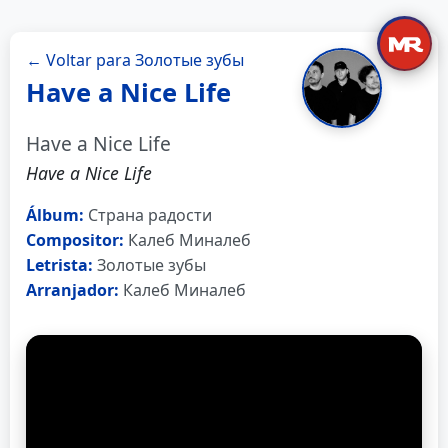
← Voltar para Золотые зубы
Have a Nice Life
Have a Nice Life
Have a Nice Life
Álbum:
Страна радости
Compositor:
Калеб Миналеб
Letrista:
Золотые зубы
Arranjador:
Калеб Миналеб