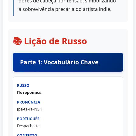
dores de cabeça por tensão, simbolizando
a sobrevivência precária do artista indie.
📚 Lição de Russo
Parte 1: Vocabulário Chave
Поторопись
[pa-ta-ra-PIS']
Despacha-te