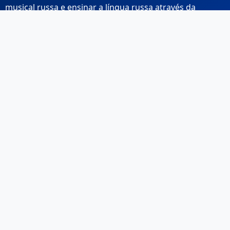
musical russa e ensinar a língua russa através da
música.
Links Rápidos
Início
Sobre Nós
Contacto
Email: info@musicarussa.com
Legal
Privacidade
Termos de Utilização