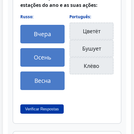
estações do ano e as suas ações:
Russo:
Português:
Цветёт
Вчера
Бушует
Осень
Клёво
Весна
Verificar Respostas