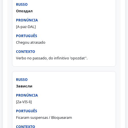
Опоздал
[A-paz-DAL]
Chegou atrasado
Verbo no passado, do infinitivo 'opozdat''.
Зависли
[Za-VIS-li]
Ficaram suspensas / Bloquearam