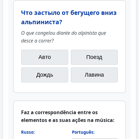
Что застыло от бегущего вниз
альпиниста?
O que congelou diante do alpinista que
desce a correr?
Авто
Поезд
Дождь
Лавина
Faz a correspondência entre os
elementos e as suas ações na música:
Russo:
Português: