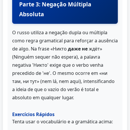
Parte 3: Negação Múltipla
Absoluta
O russo utiliza a negação dupla ou múltipla
como regra gramatical para reforçar a ausência
de algo. Na frase «Никто
даже не
ждёт»
(Ninguém sequer não espera), a palavra
negativa 'Никто' exige que o verbo venha
precedido de 'не'. O mesmo ocorre em «ни
там, ни тут» (nem lá, nem aqui), intensificando
a ideia de que o vazio do verão é total e
absoluto em qualquer lugar.
Exercícios Rápidos
Tenta usar o vocabulário e a gramática acima: