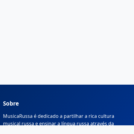
Sobre
MusicaRussa é dedicado a partilhar a rica cultura
musical russa e ensinar a língua russa através da
música.