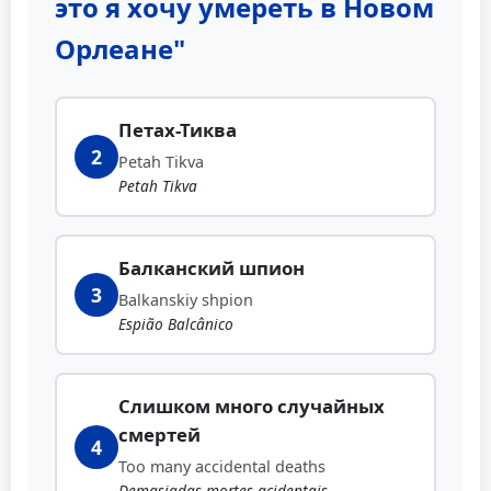
это я хочу умереть в Новом
Орлеане"
Петах-Тиква
2
Petah Tikva
Petah Tikva
Балканский шпион
3
Balkanskiy shpion
Espião Balcânico
Слишком много случайных
смертей
4
Too many accidental deaths
Demasiadas mortes acidentais