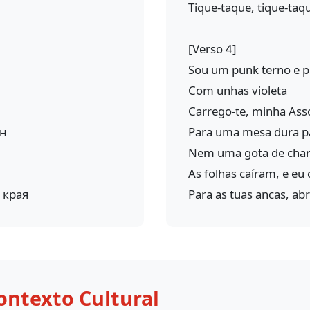
Tique-taque, tique-taq
[Verso 4]
Sou um punk terno e 
Com unhas violeta
Carrego-te, minha Ass
он
Para uma mesa dura pa
Nem uma gota de cha
As folhas caíram, e eu
 края
Para as tuas ancas, ab
ontexto Cultural