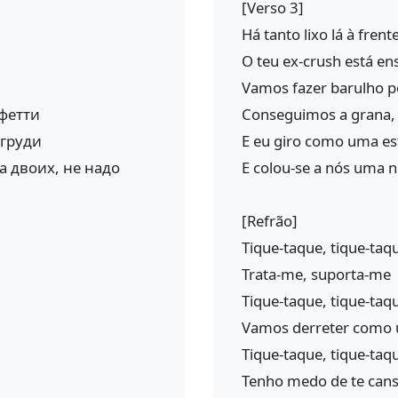
[Verso 3]
Há tanto lixo lá à frent
O teu ex-crush está e
Vamos fazer barulho p
нфетти
Conseguimos a grana, 
 груди
E eu giro como uma est
а двоих, не надо
E colou-se a nós uma no
[Refrão]
Tique-taque, tique-taq
Trata-me, suporta-me
Tique-taque, tique-taq
Vamos derreter como 
Tique-taque, tique-taq
Tenho medo de te can