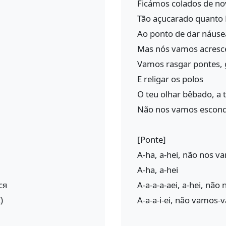
Ficámos colados de n
Tão açucarado quanto
Ao ponto de dar náuse
Mas nós vamos acresce
Vamos rasgar pontes, g
E religar os polos
O teu olhar bêbado, a 
Não nos vamos escon
[Ponte]
A-ha, a-hei, não nos 
A-ha, a-hei
ся
A-a-a-a-aei, a-hei, nã
)
A-a-a-i-ei, não vamos