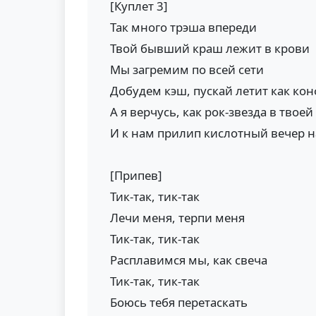
[Куплет 3]
Так много трэша впереди
Твой бывший краш лежит в крови
Мы загремим по всей сети
Добудем кэш, пускай летит как ко
А я верчусь, как рок-звезда в твоей
И к нам прилип кислотный вечер н
[Припев]
Тик-так, тик-так
Лечи меня, терпи меня
Тик-так, тик-так
Расплавимся мы, как свеча
Тик-так, тик-так
Боюсь тебя перетаскать