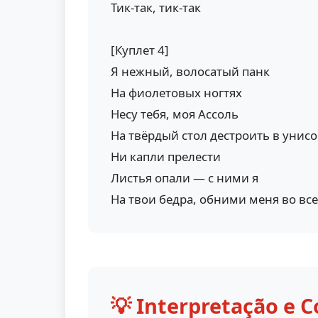
Тик-так, тик-так
[Куплет 4]
Я нежный, волосатый панк
На фиолетовых ногтях
Несу тебя, моя Ассоль
На твёрдый стол дестроить в унис
Ни капли прелести
Листья опали — с ними я
На твои бедра, обними меня во все
💡 Interpretação e C