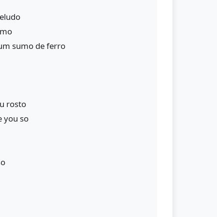
peludo
itmo
um sumo de ferro
eu rosto
e you so
so