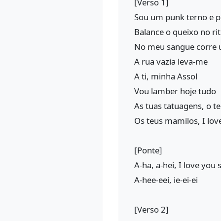
[Verso 1]
Sou um punk terno e 
Balance o queixo no r
No meu sangue corre 
A rua vazia leva-me
A ti, minha Assol
Vou lamber hoje tudo
As tuas tatuagens, o t
Os teus mamilos, I lov
[Ponte]
A-ha, a-hei, I love you 
A-hee-eei, ie-ei-ei
[Verso 2]