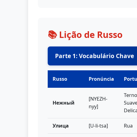
📚 Lição de Russo
Parte 1: Vocabulário Chave
Russo
Pronúncia
Port
Terno
[NYEZH-
Нежный
Suave
nyy]
Delic
Улица
[U-li-tsa]
Rua