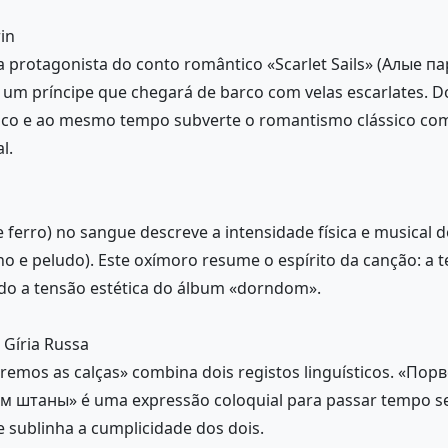
in
 protagonista do conto romântico «Scarlet Sails» (Алые пар
m príncipe que chegará de barco com velas escarlates. Do
co e ao mesmo tempo subverte o romantismo clássico com 
l.
erro) no sangue descreve a intensidade física e musical 
 e peludo). Este oxímoro resume o espírito da canção: a t
do a tensão estética do álbum «dorndom».
Gíria Russa
remos as calças» combina dois registos linguísticos. «По
ём штаны» é uma expressão coloquial para passar tempo s
e sublinha a cumplicidade dos dois.