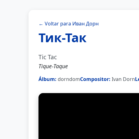
← Voltar para Иван Дорн
Тик-Так
Tic Tac
Tique-Taque
Álbum:
dorndom
Compositor:
Ivan Dorn
L