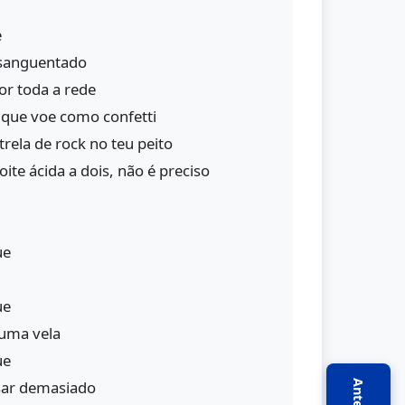
e
nsanguentado
or toda a rede
que voe como confetti
rela de rock no teu peito
ite ácida a dois, não é preciso
ue
ue
uma vela
ue
sar demasiado