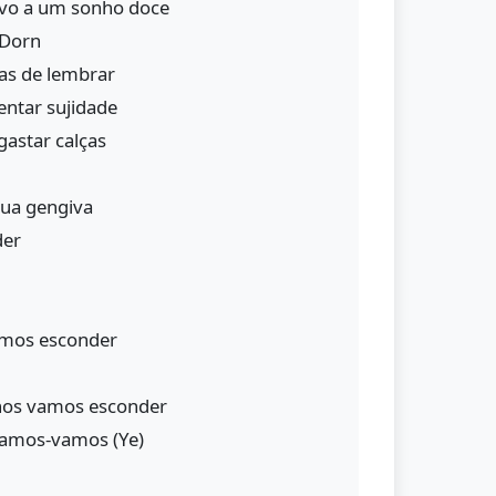
ovo a um sonho doce
 Dorn
as de lembrar
ntar sujidade
astar calças
tua gengiva
der
vamos esconder
o nos vamos esconder
-vamos-vamos (Ye)