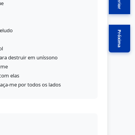
Anterior
ue
peludo
Próxima
ol
ra destruir em uníssono
rme
 com elas
raça-me por todos os lados