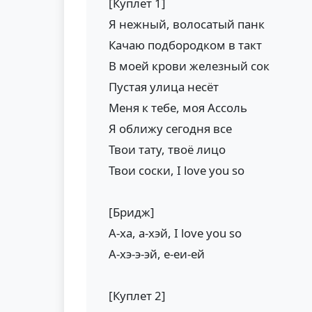
[Куплет 1]
Я нежный, волосатый панк
Качаю подбородком в такт
В моей крови железный сок
Пустая улица несёт
Меня к тебе, моя Ассоль
Я оближу сегодня все
Твои тату, твоё лицо
Твои соски, I love you so
[Бридж]
А-ха, а-хэй, I love you so
А-хэ-э-эй, е-еи-ей
[Куплет 2]