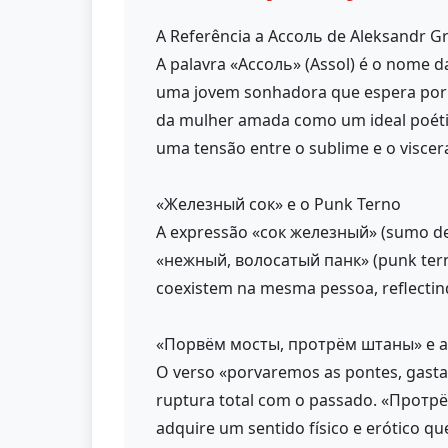
A Referência a Ассоль de Aleksandr Gr
A palavra «Ассоль» (Assol) é o nome da
uma jovem sonhadora que espera por u
da mulher amada como um ideal poéti
uma tensão entre o sublime e o viscera
«Железный сок» e o Punk Terno
A expressão «сок железный» (sumo de f
«нежный, волосатый панк» (punk terno
coexistem na mesma pessoa, reflectin
«Порвём мосты, протрём штаны» e a 
O verso «porvaremos as pontes, gasta
ruptura total com o passado. «Протр
adquire um sentido físico e erótico qu