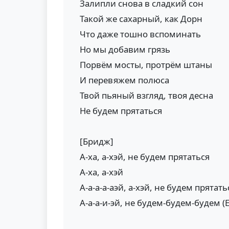
Залипли снова в сладкий сон
Такой же сахарный, как Дорн
Что даже тошно вспоминать
Но мы добавим грязь
Порвём мосты, протрём штаны
И перевяжем полюса
Твой пьяный взгляд, твоя десна
Не будем прятаться
[Бридж]
А-ха, а-хэй, не будем прятаться
А-ха, а-хэй
А-а-а-а-аэй, а-хэй, не будем прятать
А-а-а-и-эй, не будем-будем-будем (Е