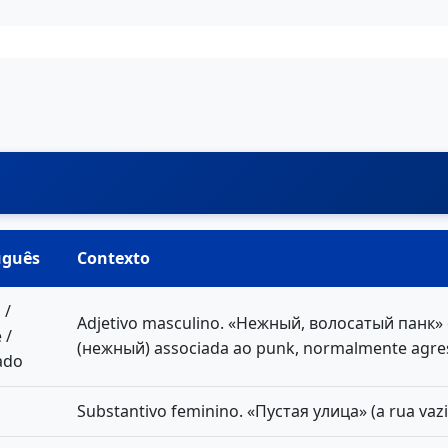
uguês
Contexto
 /
Adjetivo masculino. «Нежный, волосатый панк» 
 /
(нежный) associada ao punk, normalmente agres
ado
Substantivo feminino. «Пустая улица» (a rua vazi