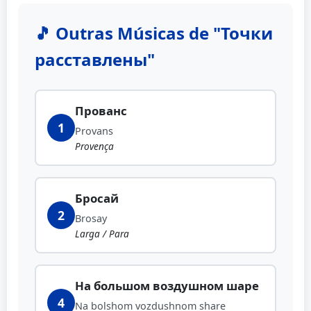
🎵 Outras Músicas de "Точки
расставлены"
Прованс
1
Provans
Provença
Бросай
2
Brosay
Larga / Para
На большом воздушном шаре
4
Na bolshom vozdushnom share