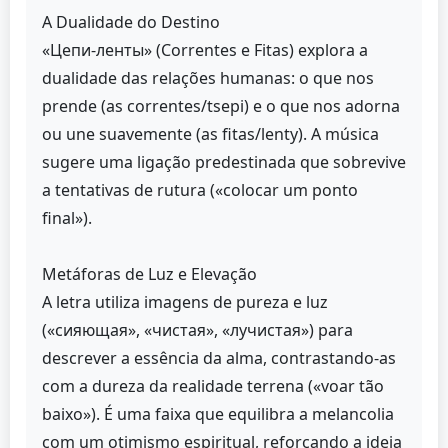
A Dualidade do Destino
«Цепи-ленты» (Correntes e Fitas) explora a
dualidade das relações humanas: o que nos
prende (as correntes/tsepi) e o que nos adorna
ou une suavemente (as fitas/lenty). A música
sugere uma ligação predestinada que sobrevive
a tentativas de rutura («colocar um ponto
final»).
Metáforas de Luz e Elevação
A letra utiliza imagens de pureza e luz
(«сияющая», «чистая», «лучистая») para
descrever a essência da alma, contrastando-as
com a dureza da realidade terrena («voar tão
baixo»). É uma faixa que equilibra a melancolia
com um otimismo espiritual, reforçando a ideia