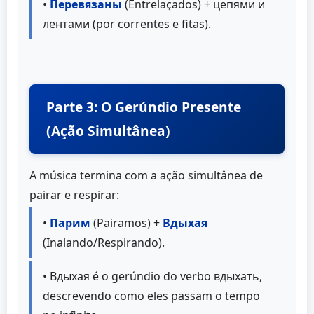
•
Перевязаны
(Entrelaçados) + цепями и
лентами (por correntes e fitas).
Parte 3: O Gerúndio Presente
(Ação Simultânea)
A música termina com a ação simultânea de
pairar e respirar:
•
Парим
(Pairamos) +
Вдыхая
(Inalando/Respirando).
• Вдыхая é o gerúndio do verbo вдыхать,
descrevendo como eles passam o tempo