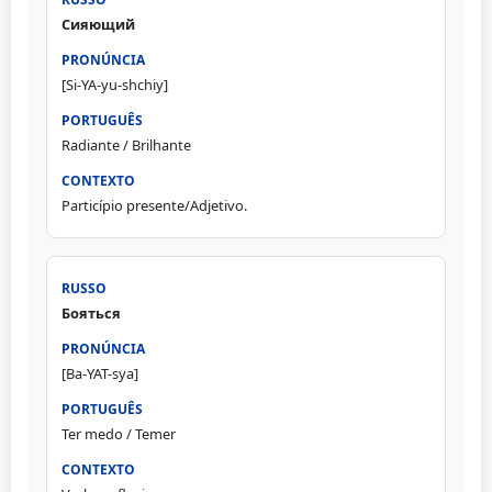
Сияющий
[Si-YA-yu-shchiy]
Radiante / Brilhante
Particípio presente/Adjetivo.
Бояться
[Ba-YAT-sya]
Ter medo / Temer