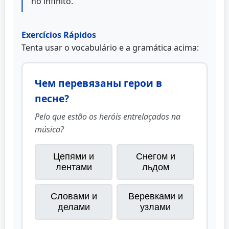
no infinito.
Exercícios Rápidos
Tenta usar o vocabulário e a gramática acima:
Чем перевязаны герои в
песне?
Pelo que estão os heróis entrelaçados na
música?
Цепями и
Снегом и
лентами
льдом
Словами и
Веревками и
делами
узлами