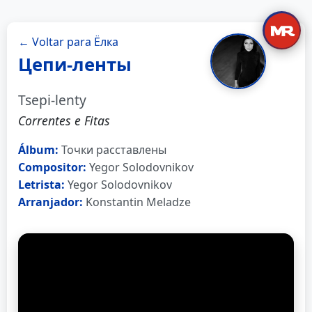
← Voltar para Ёлка
Цепи-ленты
Tsepi-lenty
Correntes e Fitas
Álbum:
Точки расставлены
Compositor:
Yegor Solodovnikov
Letrista:
Yegor Solodovnikov
Arranjador:
Konstantin Meladze