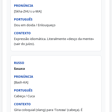
[Skha-ZHU s u-MA]
Dou em doida / Enlouqueço
Expressão idiomática. Literalmente «desço da mente»
(sair do juízo).
Башка
[Bash-KA]
Cabeça / Cuca
Gíria coloquial (slang) para 'Голова' (cabeça). É