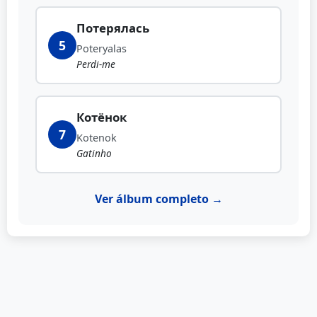
Потерялась
5
Poteryalas
Perdi-me
Котёнок
7
Kotenok
Gatinho
Ver álbum completo →