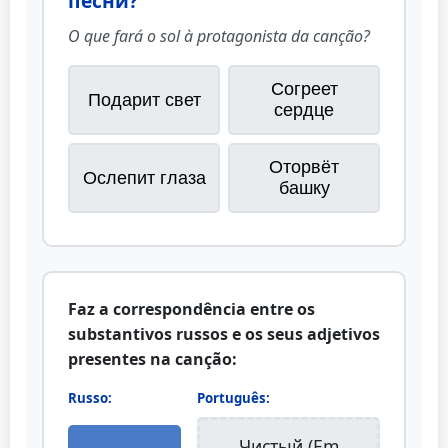
песни?
O que fará o sol à protagonista da canção?
Согреет
Подарит свет
сердце
Оторвёт
Ослепит глаза
башку
Faz a correspondência entre os
substantivos russos e os seus adjetivos
presentes na canção:
Russo:
Português:
Чистый (Em