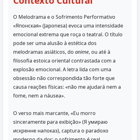
Contexto Cultural
O Melodrama e o Sofrimento Performativo
«Японская» (Japonesa) evoca uma intensidade
emocional extrema que roça o teatral. O título
pode ser uma alusão à estética dos
melodramas asiáticos, do
anime
, ou até à
filosofia estoica oriental contrastada com a
explosão emocional. A letra lida com uma
obsessão não correspondida tão forte que
causa reações físicas: «não me ajudará nem a
fome, nem a náusea».
O verso mais marcante, «Eu morro
sinceramente para exibição» (Я умираю
искренне напоказ), captura o paradoxo
moderno da dor: o sofrimento é real