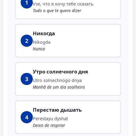
1
Vse, что я хочу тебе сказать
Tudo o que te quero dizer
Никогда
2
Nikogda
Nunca
Утро солнечного дня
3
Utro solnechnogo dnya
Manhã de um dia soalheiro
Перестаю дышать
4
Perestayu dyshat
Deixo de respirar