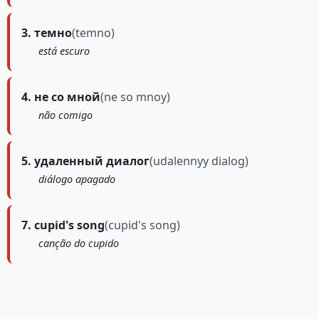
3. темно
(temno)
está escuro
4. не со мной
(ne so mnoy)
não comigo
5. удаленный диалог
(udalennyy dialog)
diálogo apagado
7. cupid's song
(cupid's song)
canção do cupido