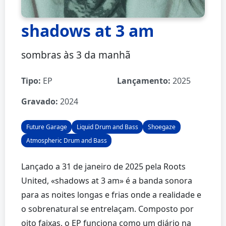
shadows at 3 am
sombras às 3 da manhã
Tipo:
EP
Lançamento:
2025
Gravado:
2024
Future Garage
Liquid Drum and Bass
Shoegaze
Atmospheric Drum and Bass
Lançado a 31 de janeiro de 2025 pela Roots
United, «shadows at 3 am» é a banda sonora
para as noites longas e frias onde a realidade e
o sobrenatural se entrelaçam. Composto por
oito faixas, o EP funciona como um diário na