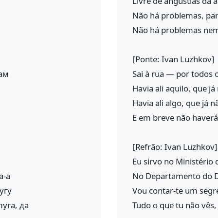
й
Livre de angústias da 
Não há problemas, pa
Não há problemas nem
[Ponte: Ivan Luzhkov]
ам
Sai à rua — por todos o
Havia ali aquilo, que já
Havia ali algo, que já n
E em breve não haverá
[Refrão: Ivan Luzhkov]
Eu sirvo no Ministério
а-а
No Departamento do D
угу
Vou contar-te um seg
уга, да
Tudo o que tu não vês,