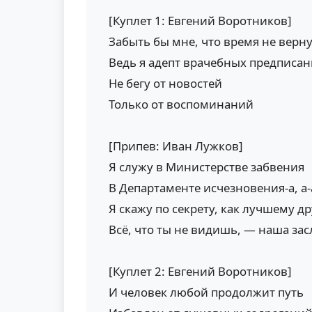
[Куплет 1: Евгений Воротников]
Забыть бы мне, что время не верн
Ведь я адепт врачебных предписа
Не бегу от новостей
Только от воспоминаний
[Припев: Иван Лужков]
Я служу в Министерстве забвения
В Департаменте исчезновения-а, а-
Я скажу по секрету, как лучшему др
Всё, что ты не видишь, — наша засл
[Куплет 2: Евгений Воротников]
И человек любой продолжит путь