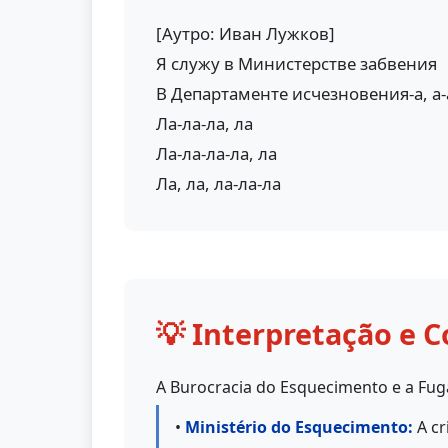
[Аутро: Иван Лужков]
Я служу в Министерстве забвения
В Департаменте исчезновения-а, а-
Ла-ла-ла, ла
Ла-ла-ла-ла, ла
Ла, ла, ла-ла-ла
💡 Interpretação e C
A Burocracia do Esquecimento e a Fug
•
Ministério do Esquecimento:
A cr