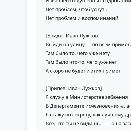
Избавлен от душевных содрогани
Нет проблем, чтоб уснуть
Нет проблем и воспоминаний
[Бридж: Иван Лужков]
Выйди на улицу — по всем примет
Там было то, чего уже нету
Там было что-то, чего уже нет
А скоро не будет и этих примет
[Припев: Иван Лужков]
Я служу в Министерстве забвения
В Департаменте исчезновения-а, а-
Я скажу по секрету, как лучшему др
Всё, что ты не видишь, — наша засл