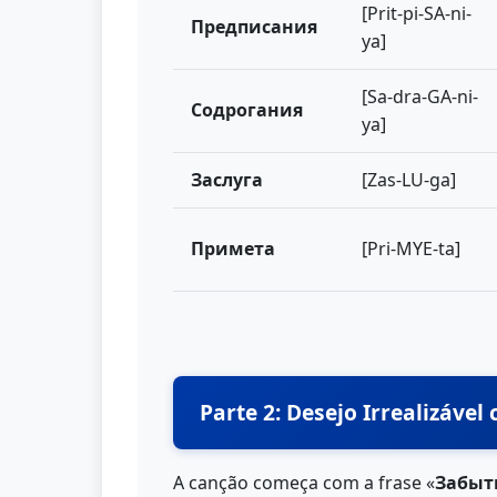
[Prit-pi-SA-ni-
Предписания
ya]
[Sa-dra-GA-ni-
Содрогания
ya]
Заслуга
[Zas-LU-ga]
Примета
[Pri-MYE-ta]
Parte 2: Desejo Irrealizável
A canção começa com a frase «
Забыт