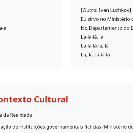
[Outro: Ivan Luzhkov]
Eu sirvo no Ministério
а-а
No Departamento do D
Lá-lá-lá, lá
Lá-lá-lá-lá, lá
Lá, lá, lá-lá-lá
ontexto Cultural
a da Realidade
iação de instituições governamentais fictícias (Ministéri