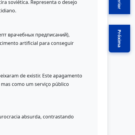
Anterior
ira soviética. Representa o desejo
idiano.
Próxima
депт врачебных предписаний),
imento artificial para conseguir
ixaram de existir. Este apagamento
, mas como um serviço público
burocracia absurda, contrastando