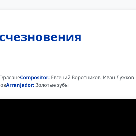
счезновения
 Орлеане
Compositor:
Евгений Воротников, Иван Лужков
ков
Arranjador:
Золотые зубы