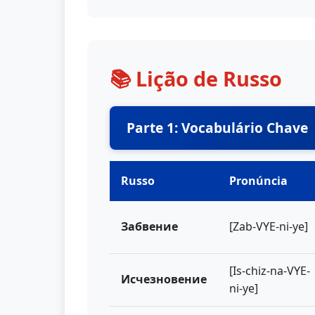
📚 Lição de Russo
Parte 1: Vocabulário Chave
Russo
Pronúncia
Забвение
[Zab-VYE-ni-ye]
[Is-chiz-na-VYE-
Исчезновение
ni-ye]