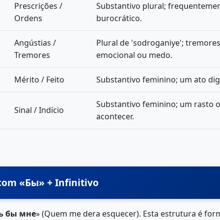
Prescrições /
Substantivo plural; frequenteme
Ordens
burocrático.
Angústias /
Plural de 'sodroganiye'; tremore
Tremores
emocional ou medo.
Mérito / Feito
Substantivo feminino; um ato di
Substantivo feminino; um rasto ou
Sinal / Indício
acontecer.
 com «Бы» + Infinitivo
ь бы мне
» (Quem me dera esquecer). Esta estrutura é form