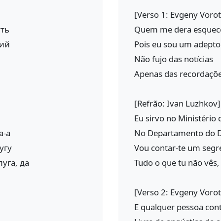
[Verso 1: Evgeny Vorot
уть
Quem me dera esquecer
ний
Pois eu sou um adepto
Não fujo das notícias
Apenas das recordaçõ
[Refrão: Ivan Luzhkov]
Eu sirvo no Ministério
а-а
No Departamento do D
угу
Vou contar-te um seg
уга, да
Tudo o que tu não vês,
[Verso 2: Evgeny Vorot
E qualquer pessoa con