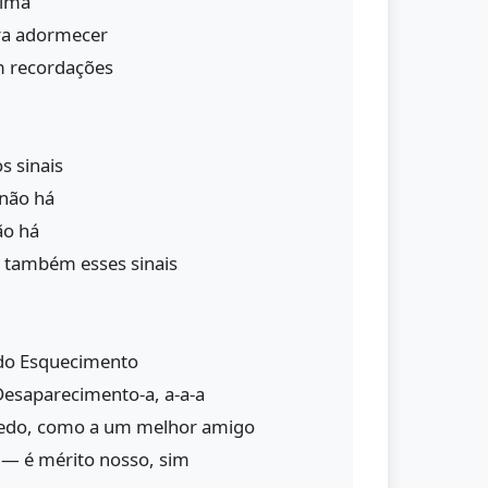
alma
ra adormecer
 recordações
s sinais
 não há
ão há
 também esses sinais
 do Esquecimento
esaparecimento-a, a-a-a
redo, como a um melhor amigo
 — é mérito nosso, sim