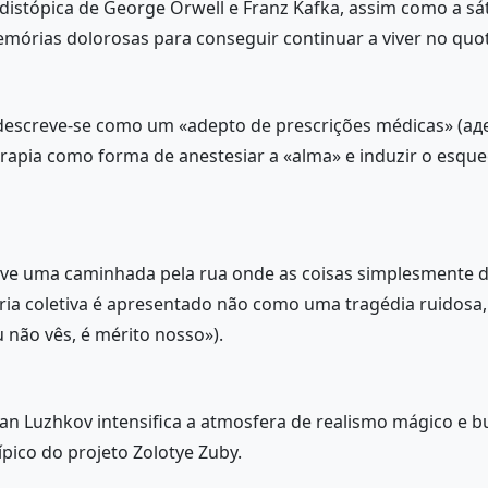
istópica de George Orwell e Franz Kafka, assim como a sát
mórias dolorosas para conseguir continuar a viver no quot
descreve-se como um «adepto de prescrições médicas» (а
apia como forma de anestesiar a «alma» e induzir o esquec
ve uma caminhada pela rua onde as coisas simplesmente de
ia coletiva é apresentado não como uma tragédia ruidosa
u não vês, é mérito nosso»).
van Luzhkov intensifica a atmosfera de realismo mágico e 
ípico do projeto Zolotye Zuby.