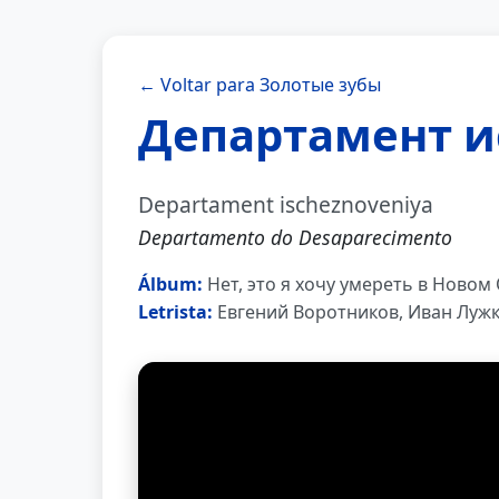
← Voltar para Золотые зубы
Департамент и
Departament ischeznoveniya
Departamento do Desaparecimento
Álbum:
Нет, это я хочу умереть в Новом
Letrista:
Евгений Воротников, Иван Луж