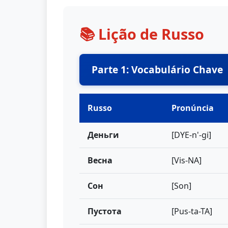
📚 Lição de Russo
Parte 1: Vocabulário Chave
Russo
Pronúncia
Деньги
[DYE-n'-gi]
Весна
[Vis-NA]
Сон
[Son]
Пустота
[Pus-ta-TA]