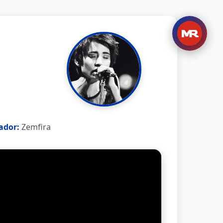
ador:
Zemfira