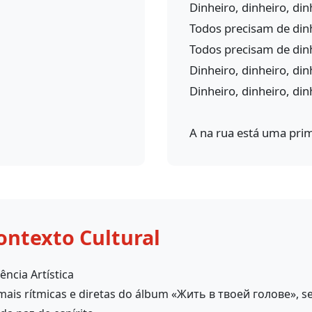
Dinheiro, dinheiro, din
Todos precisam de dinh
Todos precisam de dinh
Dinheiro, dinheiro, din
Dinheiro, dinheiro, di
A na rua está uma pri
ontexto Cultural
ência Artística
mais rítmicas e diretas do álbum «Жить в твоей голове», s