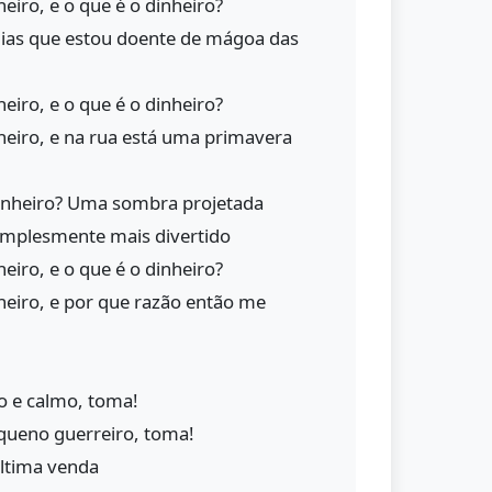
eiro, e o que é o dinheiro?
dias que estou doente de mágoa das
eiro, e o que é o dinheiro?
heiro, e na rua está uma primavera
dinheiro? Uma sombra projetada
implesmente mais divertido
eiro, e o que é o dinheiro?
heiro, e por que razão então me
do e calmo, toma!
queno guerreiro, toma!
última venda