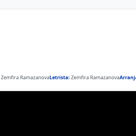
Zemfira Ramazanova
Letrista:
Zemfira Ramazanova
Arranj