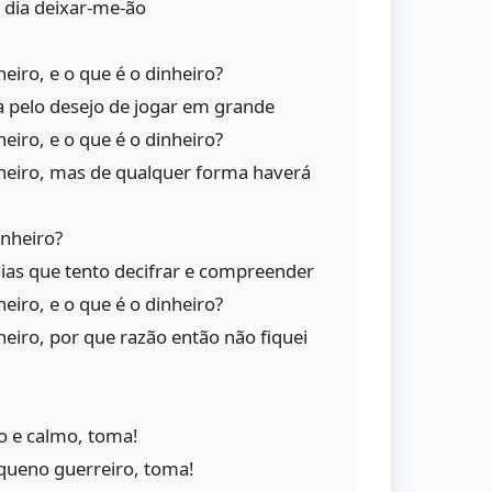
dia deixar-me-ão
eiro, e o que é o dinheiro?
a pelo desejo de jogar em grande
eiro, e o que é o dinheiro?
heiro, mas de qualquer forma haverá
inheiro?
dias que tento decifrar e compreender
eiro, e o que é o dinheiro?
eiro, por que razão então não fiquei
do e calmo, toma!
queno guerreiro, toma!