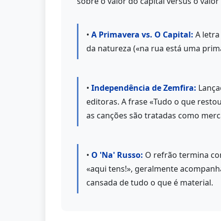
sobre o valor do capital versus o valor
•
A Primavera vs. O Capital:
A letra
da natureza («na rua está uma prim
•
Independência de Zemfira:
Lançad
editoras. A frase «Tudo o que rest
as canções são tratadas como merc
•
O 'Na' Russo:
O refrão termina com
«aqui tens!», geralmente acompanh
cansada de tudo o que é material.