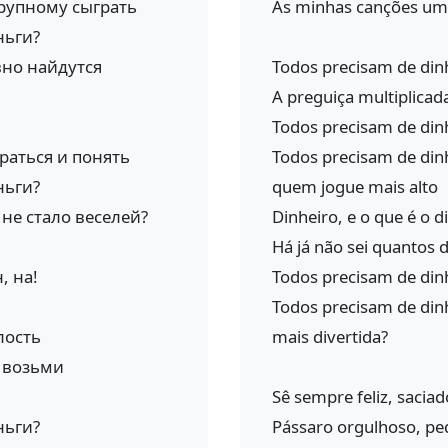
рупному сыграть
As minhas canções um 
ньги?
вно найдутся
Todos precisam de dinh
A preguiça multiplicad
Todos precisam de dinh
раться и понять
Todos precisam de din
ньги?
quem jogue mais alto
не стало веселей?
Dinheiro, e o que é o d
Há já não sei quantos 
, на!
Todos precisam de dinh
Todos precisam de dinh
лость
mais divertida?
 возьми
Sê sempre feliz, sacia
ньги?
Pássaro orgulhoso, pe