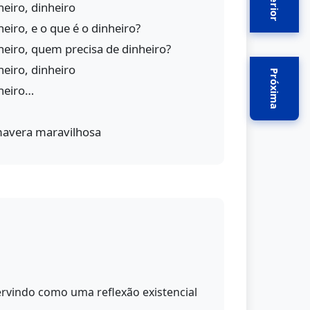
Anterior
heiro, dinheiro
eiro, e o que é o dinheiro?
eiro, quem precisa de dinheiro?
heiro, dinheiro
Próxima
nheiro…
mavera maravilhosa
ervindo como uma reflexão existencial