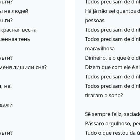
ньги?
Todos precisam de dinh
ы на людей
Há já não sei quantos 
ньги?
pessoas
екрасная весна
Todos precisam de dinh
шенная тень
Todos precisam de din
maravilhosa
ньги?
Dinheiro, e o que é o 
 меня лишили сна?
Dizem que com ele é s
Todos precisam de dinh
, на!
Todos precisam de din
tiraram o sono?
одажи
Sê sempre feliz, sacia
Pássaro orgulhoso, pe
ньги?
Tudo o que restou da 