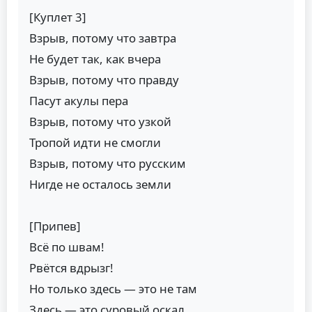
[Куплет 3]
Взрыв, потому что завтра
Не будет так, как вчера
Взрыв, потому что правду
Пасут акулы пера
Взрыв, потому что узкой
Тропой идти не смогли
Взрыв, потому что русским
Нигде не осталось земли
[Припев]
Всё по швам!
Рвётся вдрызг!
Но только здесь — это не там
Здесь — это суровый оскал...