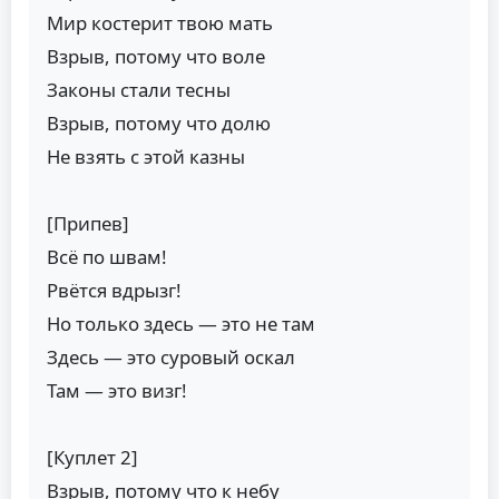
Мир костерит твою мать
Взрыв, потому что воле
Законы стали тесны
Взрыв, потому что долю
Не взять с этой казны
[Припев]
Всё по швам!
Рвётся вдрызг!
Но только здесь — это не там
Здесь — это суровый оскал
Там — это визг!
[Куплет 2]
Взрыв, потому что к небу