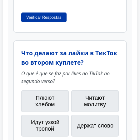
Verificar Respostas
Что делают за лайки в ТикТок
во втором куплете?
O que é que se faz por likes no TikTok no
segundo verso?
Плюют
Читают
хлебом
молитву
Идут узкой
Держат слово
тропой