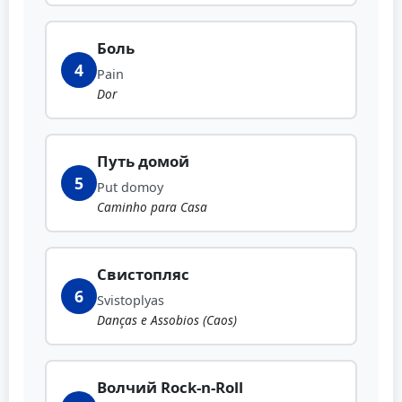
Боль
4
Pain
Dor
Путь домой
5
Put domoy
Caminho para Casa
Свистопляс
6
Svistoplyas
Danças e Assobios (Caos)
Волчий Rock-n-Roll