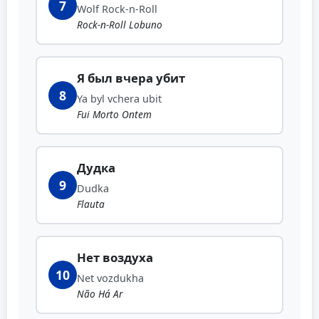
7
Wolf Rock-n-Roll
Rock-n-Roll Lobuno
Я был вчера убит
8
Ya byl vchera ubit
Fui Morto Ontem
Дудка
9
Dudka
Flauta
Нет воздуха
10
Net vozdukha
Não Há Ar