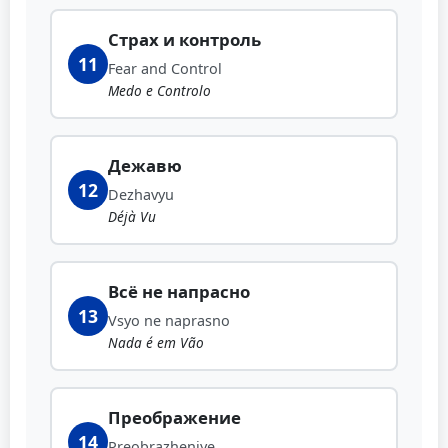
Страх и контроль
11
Fear and Control
Medo e Controlo
Дежавю
12
Dezhavyu
Déjà Vu
Всё не напрасно
13
Vsyo ne naprasno
Nada é em Vão
Преображение
14
Preobrazheniye