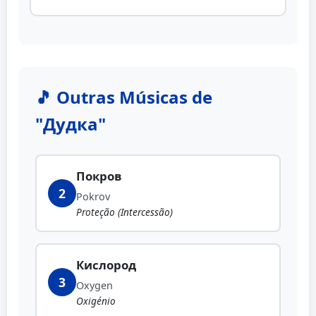
🎵 Outras Músicas de
"Дудка"
Покров
2
Pokrov
Proteção (Intercessão)
Кислород
3
Oxygen
Oxigénio