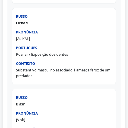
Оскал
[As-KAL]
Rosnar / Exposição dos dentes
Substantivo masculino associado à ameaça feroz de um
predador.
Визг
[Visk]