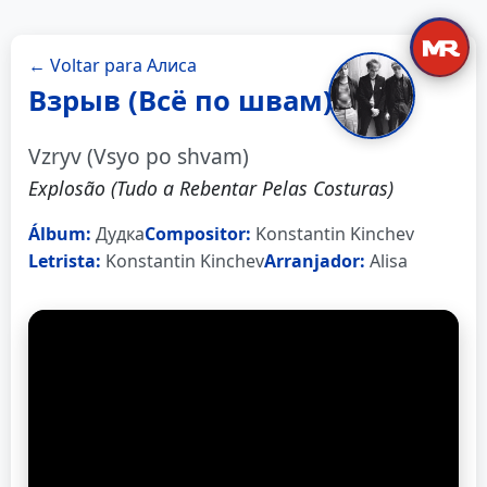
← Voltar para Алиса
Взрыв (Всё по швам)
Vzryv (Vsyo po shvam)
Explosão (Tudo a Rebentar Pelas Costuras)
Álbum:
Дудка
Compositor:
Konstantin Kinchev
Letrista:
Konstantin Kinchev
Arranjador:
Alisa