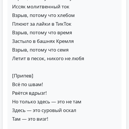
Иссяк молитвенный ток
Взрыв, потому что хлебом
Плюют за лайки в ТикТок
Взрыв, потому что время
Застыло в башнях Кремля
Взрыв, потому что семя
Летит в песок, никого не любя
[Припев]
Всё по швам!
Рвётся вдрызг!
Но только здесь — это не там
Здесь — это суровый оскал
Там — это визг!