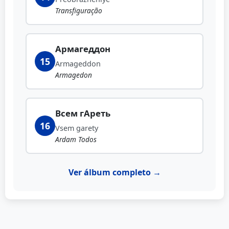
Transfiguração
Армагеддон
15
Armageddon
Armagedon
Всем гАреть
16
Vsem garety
Ardam Todos
Ver álbum completo →