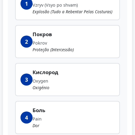
1
Vzryv (Vsyo po shvam)
Explosão (Tudo a Rebentar Pelas Costuras)
Покров
2
Pokrov
Proteção (Intercessão)
Кислород
3
Oxygen
Oxigénio
Боль
4
Pain
Dor