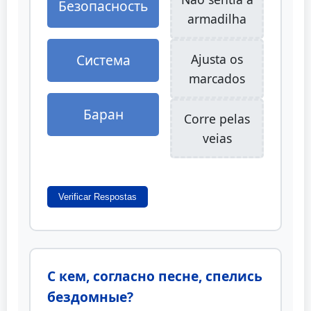
Безопасность
armadilha
Система
Ajusta os
marcados
Баран
Corre pelas
veias
Verificar Respostas
С кем, согласно песне, спелись
бездомные?