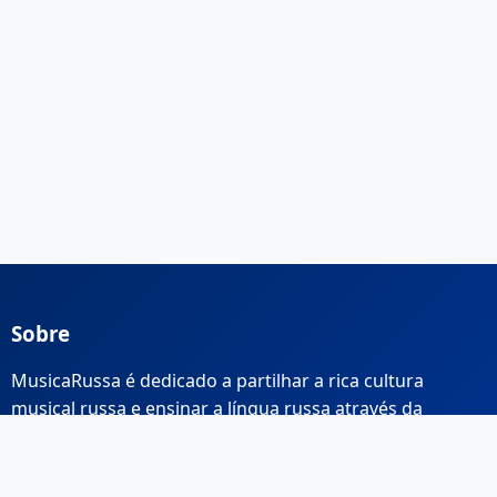
Sobre
MusicaRussa é dedicado a partilhar a rica cultura
musical russa e ensinar a língua russa através da
música.