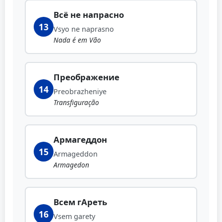
Всё не напрасно
13
Vsyo ne naprasno
Nada é em Vão
Преображение
14
Preobrazheniye
Transfiguração
Армагеддон
15
Armageddon
Armagedon
Всем гАреть
16
Vsem garety