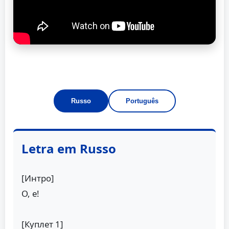
Russo
Português
Letra em Russo
[Интро]
О, е!
[Куплет 1]