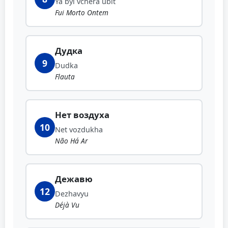
Ya byl vchera ubit
Fui Morto Ontem
Дудка
9
Dudka
Flauta
Нет воздуха
10
Net vozdukha
Não Há Ar
Дежавю
12
Dezhavyu
Déjà Vu