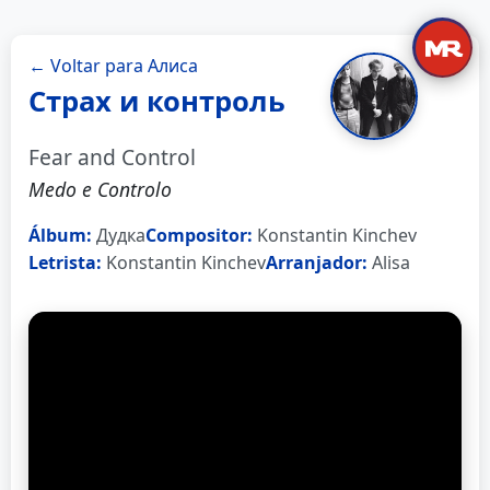
← Voltar para Алиса
Страх и контроль
Fear and Control
Medo e Controlo
Álbum:
Дудка
Compositor:
Konstantin Kinchev
Letrista:
Konstantin Kinchev
Arranjador:
Alisa