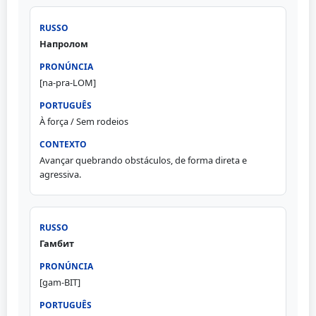
Напролом
[na-pra-LOM]
À força / Sem rodeios
Avançar quebrando obstáculos, de forma direta e
agressiva.
Гамбит
[gam-BIT]