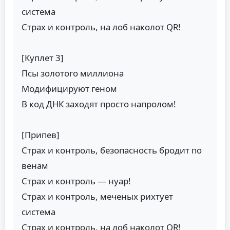
система
Страх и контроль, на лоб наколот QR!
[Куплет 3]
Псы золотого миллиона
Модифицируют геном
В код ДНК заходят просто напролом!
[Припев]
Страх и контроль, безопасность бродит по
венам
Страх и контроль — нуар!
Страх и контроль, меченых рихтует
система
Страх и контроль, на лоб наколот QR!