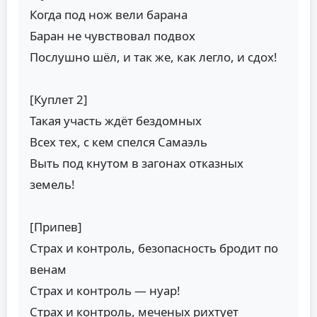
Когда под нож вели барана
Баран не чувствовал подвох
Послушно шёл, и так же, как легло, и сдох!
[Куплет 2]
Такая участь ждёт бездомных
Всех тех, с кем спелся Самаэль
Выть под кнутом в загонах отказных
земель!
[Припев]
Страх и контроль, безопасность бродит по
венам
Страх и контроль — нуар!
Страх и контроль, меченых рихтует