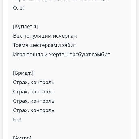
О, е!
[Куплет 4]
Век популяции исчерпан
Тремя шестёрками забит
Игра пошла и жертвы требуют гамбит
[Бридж]
Страх, контроль
Страх, контроль
Страх, контроль
Страх, контроль
Е-е!
[Аутро]