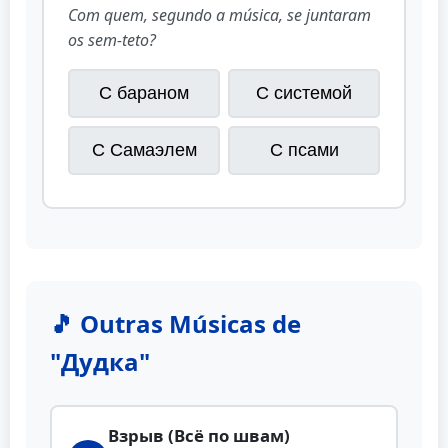
Com quem, segundo a música, se juntaram
os sem-teto?
С бараном
С системой
С Самаэлем
С псами
🎵 Outras Músicas de
"Дудка"
Взрыв (Всё по швам)