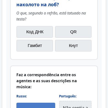
наколото на лоб?
O que, segundo o refrão, está tatuado na
testa?
Код ДНК
QR
Гамбит
Кнут
Faz a correspondência entre os
agentes e as suas descrições na
música:
Russo:
Português:
Não sentia a