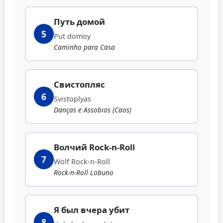
Путь домой
5
Put domoy
Caminho para Casa
Свистопляс
6
Svistoplyas
Danças e Assobios (Caos)
Волчий Rock-n-Roll
7
Wolf Rock-n-Roll
Rock-n-Roll Lobuno
Я был вчера убит
8