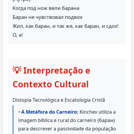
Когда под нож вели барана
Баран не чувствовал подвох
Жил, как баран, и так же, как баран, и сдох!
О, е!
💡 Interpretação e
Contexto Cultural
Distopia Tecnológica e Escatologia Cristã
•
A Metáfora do Carneiro:
Kinchev utiliza a
imagem bíblica e rural do carneiro (баран)
para descrever a passividade da população