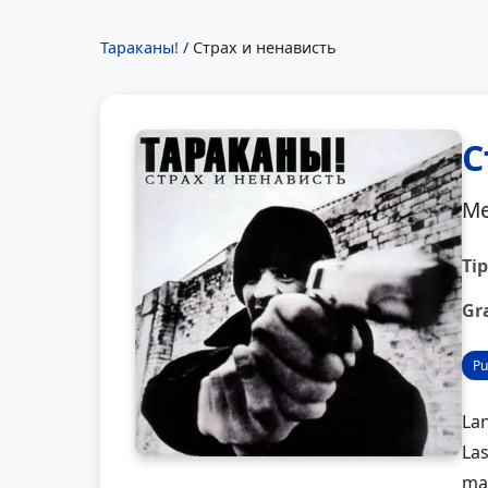
Тараканы!
/ Страх и ненависть
С
Me
Tip
Gr
Pu
Lan
La
mai