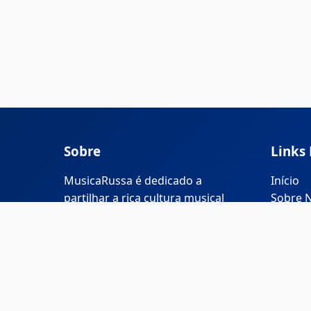
Sobre
Links
MusicaRussa é dedicado a
Início
partilhar a rica cultura musical
Sobre 
russa e ensinar a língua russa
através da música.