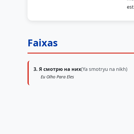
est
Faixas
3. Я смотрю на них
(Ya smotryu na nikh)
Eu Olho Para Eles