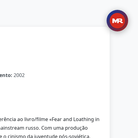
ento:
2002
ência ao livro/filme «Fear and Loathing in
o mainstream russo. Com uma produção
 o cinismo da juventude pós-soviética,