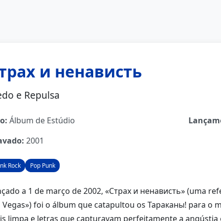
трах и ненависть
do e Repulsa
o:
Álbum de Estúdio
Lançam
avado:
2001
nk Rock
Pop Punk
çado a 1 de março de 2002, «Страх и ненависть» (uma refer
s Vegas») foi o álbum que catapultou os Тараканы! para 
s limpa e letras que capturavam perfeitamente a angústia e