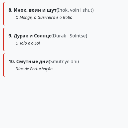
8. Инок, воин и шут
(Inok, voin i shut)
O Monge, o Guerreiro e o Bobo
9. Дурак и Солнце
(Durak i Solntse)
O Tolo e o Sol
10. Смутные дни
(Smutnye dni)
Dias de Perturbação