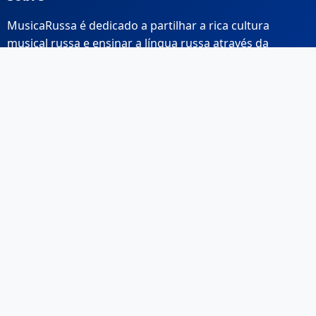
MusicaRussa é dedicado a partilhar a rica cultura
musical russa e ensinar a língua russa através da
música.
Links Rápidos
Início
Sobre Nós
Contacto
Email: info@musicarussa.com
Legal
Privacidade
Termos de Utilização