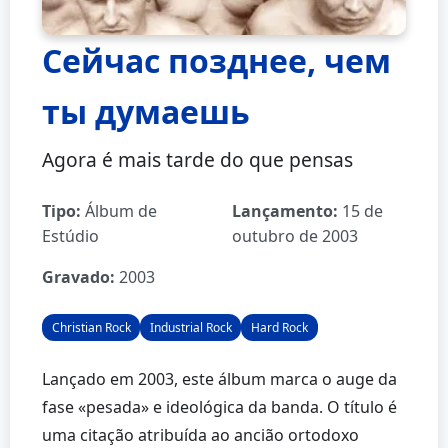
Сейчас позднее, чем
ты думаешь
Agora é mais tarde do que pensas
Tipo:
Álbum de
Lançamento:
15 de
Estúdio
outubro de 2003
Gravado:
2003
Christian Rock
Industrial Rock
Hard Rock
Lançado em 2003, este álbum marca o auge da
fase «pesada» e ideológica da banda. O título é
uma citação atribuída ao ancião ortodoxo