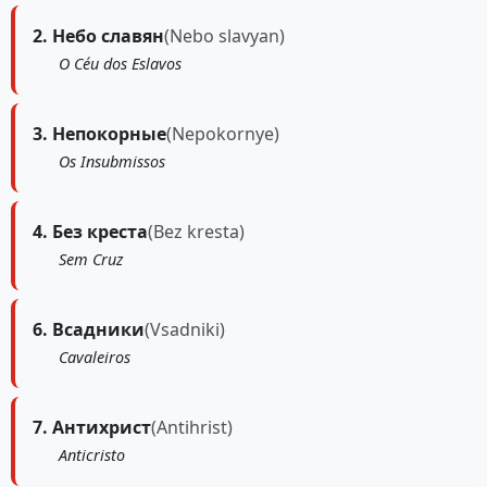
2. Небо славян
(Nebo slavyan)
O Céu dos Eslavos
3. Непокорные
(Nepokornye)
Os Insubmissos
4. Без креста
(Bez kresta)
Sem Cruz
6. Всадники
(Vsadniki)
Cavaleiros
7. Антихрист
(Antihrist)
Anticristo