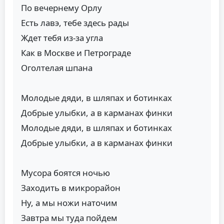
По вечернему Орлу
Есть лавэ, тебе здесь рады
Ждет тебя из-за угла
Как в Москве и Петрограде
Оголтелая шпана
Молодые дяди, в шляпах и ботинках
Добрые улыбки, а в карманах финки
Молодые дяди, в шляпах и ботинках
Добрые улыбки, а в карманах финки
Мусора боятся ночью
Заходить в микрорайон
Ну, а мы ножи наточим
Завтра мы туда пойдем