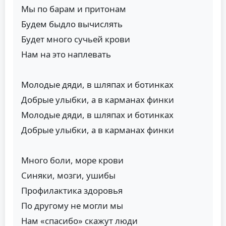
Мы по барам и притонам
Будем быдло вычислять
Будет много сучьей крови
Нам на это наплевать
Молодые дяди, в шляпах и ботинках
Добрые улыбки, а в карманах финки
Молодые дяди, в шляпах и ботинках
Добрые улыбки, а в карманах финки
Много боли, море крови
Синяки, мозги, ушибы
Профилактика здоровья
По другому не могли мы
Нам «спасибо» скажут люди