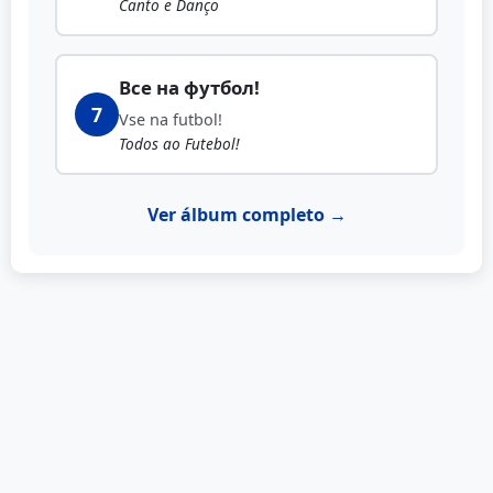
Canto e Danço
Все на футбол!
7
Vse na futbol!
Todos ao Futebol!
Ver álbum completo →