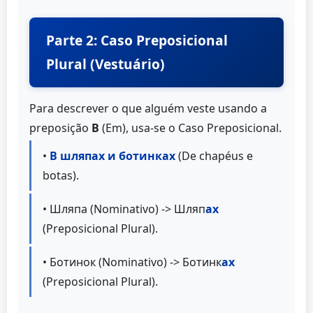
Parte 2: Caso Preposicional
Plural (Vestuário)
Para descrever o que alguém veste usando a
preposição
В
(Em), usa-se o Caso Preposicional.
•
В шляпах и ботинках
(De chapéus e
botas).
• Шляпа (Nominativo) -> Шляп
ах
(Preposicional Plural).
• Ботинок (Nominativo) -> Ботинк
ах
(Preposicional Plural).