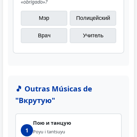
«obrigado»?
Мэр
Полицейский
Врач
Учитель
🎵 Outras Músicas de
"Вкрутую"
Пою и танцую
1
Poyu i tantsuyu