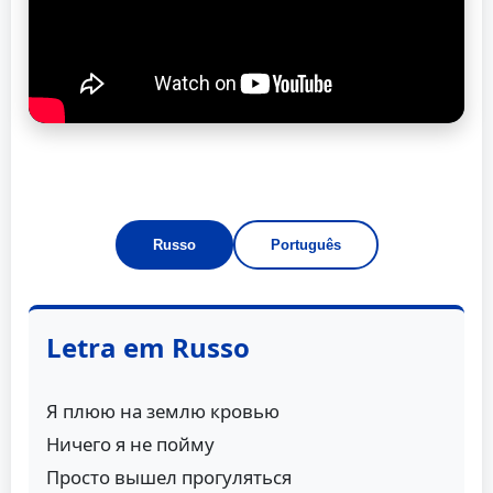
Russo
Português
Letra em Russo
Я плюю на землю кровью
Ничего я не пойму
Просто вышел прогуляться