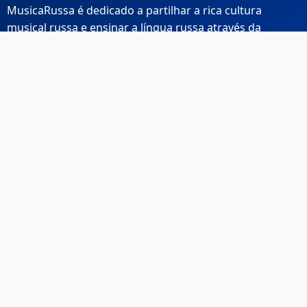
MusicaRussa é dedicado a partilhar a rica cultura
musical russa e ensinar a língua russa através da
música.
Links Rápidos
Início
Sobre Nós
Contacto
Email: info@musicarussa.com
Legal
Privacidade
Termos de Utilização