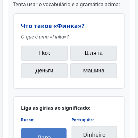
Tenta usar o vocabulário e a gramática acima:
Что такое «Финка»?
O que é uma «Finka»?
Нож
Шляпа
Деньги
Машина
Liga as gírias ao significado:
Russo:
Português:
Dinheiro
Лавэ