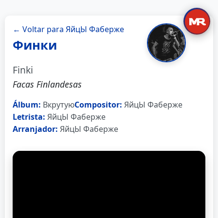
← Voltar para ЯйцЫ Фаберже
Финки
Finki
Facas Finlandesas
Álbum:
Вкрутую
Compositor:
ЯйцЫ Фаберже
Letrista:
ЯйцЫ Фаберже
Arranjador:
ЯйцЫ Фаберже