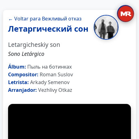
← Voltar para Вежливый отказ
Летаргический сон
Letargicheskiy son
Sono Letárgico
Álbum:
Пыль на ботинках
Compositor:
Roman Suslov
Letrista:
Arkady Semenov
Arranjador:
Vezhlivy Otkaz