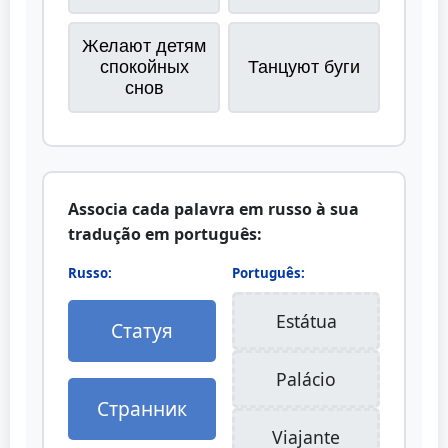
Желают детям
спокойных
Танцуют буги
снов
Associa cada palavra em russo à sua
tradução em português:
Russo:
Português:
Estátua
Статуя
Palácio
Странник
Viajante