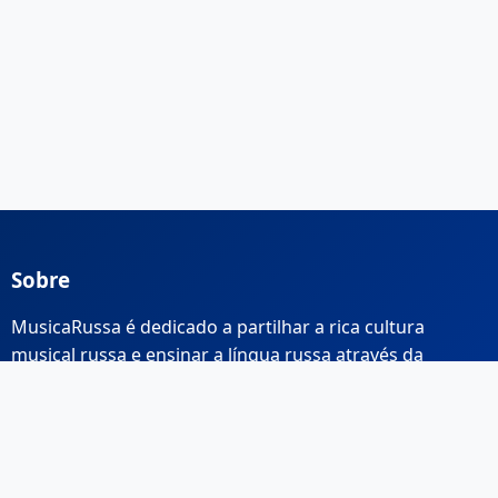
Sobre
MusicaRussa é dedicado a partilhar a rica cultura
musical russa e ensinar a língua russa através da
música.
Links Rápidos
Início