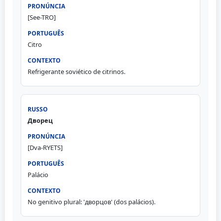
[See-TRO]
Citro
Refrigerante soviético de citrinos.
Дворец
[Dva-RYETS]
Palácio
No genitivo plural: 'дворцов' (dos palácios).