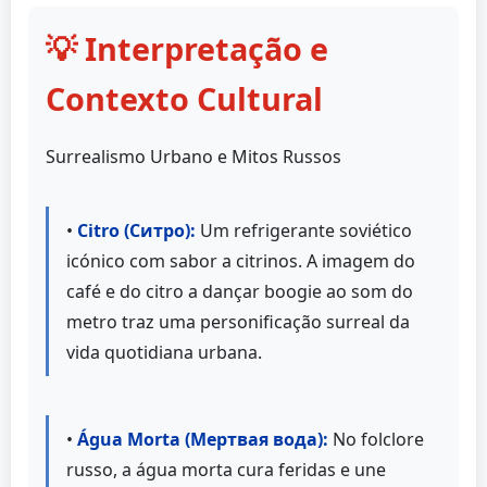
💡 Interpretação e
Contexto Cultural
Surrealismo Urbano e Mitos Russos
•
Citro (Ситро):
Um refrigerante soviético
icónico com sabor a citrinos. A imagem do
café e do citro a dançar boogie ao som do
metro traz uma personificação surreal da
vida quotidiana urbana.
•
Água Morta (Мертвая вода):
No folclore
russo, a água morta cura feridas e une