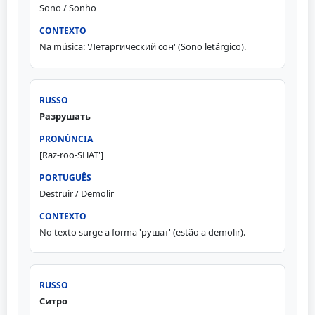
Sono / Sonho
Na música: 'Летаргический сон' (Sono letárgico).
Разрушать
[Raz-roo-SHAT']
Destruir / Demolir
No texto surge a forma 'рушат' (estão a demolir).
Ситро