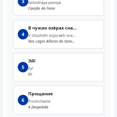
3
Golodnaya pesnya
Canção da Fome
В чужих озёрах сна...
4
V chuzhikh ozyorakh sna...
Nos Lagos Alheios do Sono...
Эй!
5
Ey!
Ei!
Прощание
6
Proshchanie
A Despedida