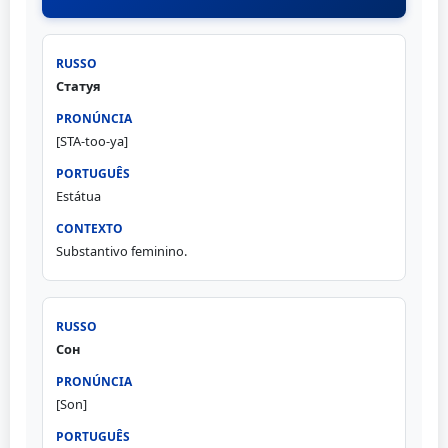
Статуя
[STA-too-ya]
Estátua
Substantivo feminino.
Сон
[Son]