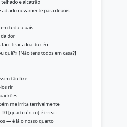
de telhado e alcatrão
 é adiado novamente para depois
em todo o país
s da dor
fácil tirar a lua do céu
ou quê?» [Não tens todos em casa?]
ssim tão fixe:
los rir
 padrões
bém me irrita terrivelmente
T0 [quarto único] é irreal:
ros — é lá o nosso quarto