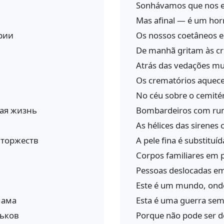
Sonhávamos que nos e
Mas afinal — é um horr
рии
Os nossos coetâneos e
De manhã gritam às cri
Atrás das vedações mul
Os crematórios aquec
No céu sobre o cemitér
кая жизнь
Bombardeiros com rum
As hélices das sirenes 
 торжеств
A pele fina é substituí
Corpos familiares em p
Pessoas deslocadas em
Este é um mundo, ond
мама
Esta é uma guerra sem
рьков
Porque não pode ser d