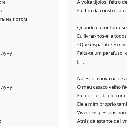
дом
À volta tijolos, feltro 
н
E o fim da construção
ть на потом
Quando eu for famoso 
Eu livrar-nos-ei a todo
«Que disparate? É mais 
ь луну
Falta-te um parafuso, 
[...]
Na escola nova não é a
ь луну
O meu casaco velho fá-
E o gorro ridículo com
Ele a mim próprio tam
Viver seis pessoas num 
:
Atrás da estante de liv