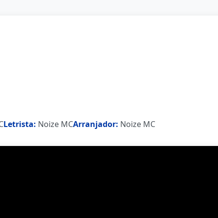
C
Letrista:
Noize MC
Arranjador:
Noize MC