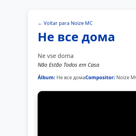
← Voltar para Noize MC
Не все дома
Ne vse doma
Não Estão Todos em Casa
Álbum:
Не все дома
Compositor:
Noize M