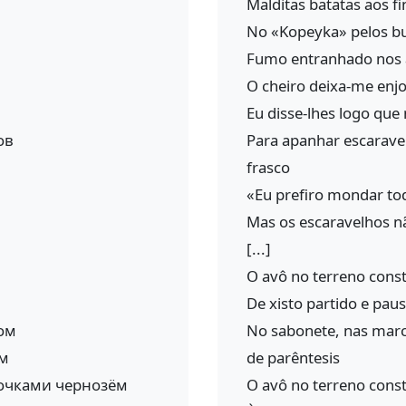
Malditas batatas aos f
No «Kopeyka» pelos bu
Fumo entranhado nos 
O cheiro deixa-me enj
Eu disse-lhes logo que
ов
Para apanhar escarave
frasco
«Eu prefiro mondar to
Mas os escaravelhos n
[...]
O avô no terreno const
De xisto partido e pau
дом
No sabonete, nas marc
ём
de parêntesis
бочками чернозём
O avô no terreno const