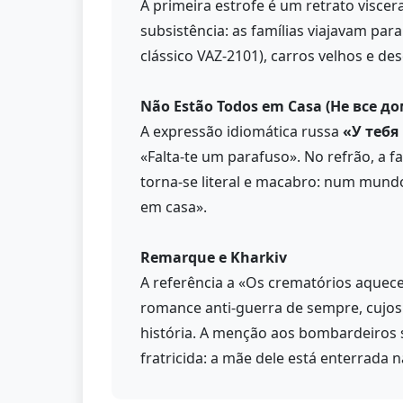
A primeira estrofe é um retrato viscera
subsistência: as famílias viajavam par
clássico VAZ-2101), carros velhos e de
Não Estão Todos em Casa (Не все до
A expressão idiomática russa
«У тебя
«Falta-te um parafuso». No refrão, a f
torna-se literal e macabro: num mundo
em casa».
Remarque e Kharkiv
A referência a «Os crematórios aque
romance anti-guerra de sempre, cujos 
história. A menção aos bombardeiros s
fratricida: a mãe dele está enterrada