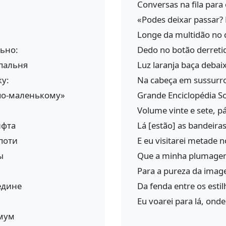
Conversas na fila para 
«Podes deixar passar? É
Longe da multidão no 
ьно:
Dedo no botão derreti
пальня
Luz laranja baça debai
у:
Na cabeça em sussurro
по-маленькому»
Grande Enciclopédia So
Volume vinte e sete, p
ифта
Lá [estão] as bandeira
поти
E eu visitarei metade 
ы
Que a minha plumagem
Para a pureza da imag
едине
Da fenda entre os esti
Eu voarei para lá, ond
имум