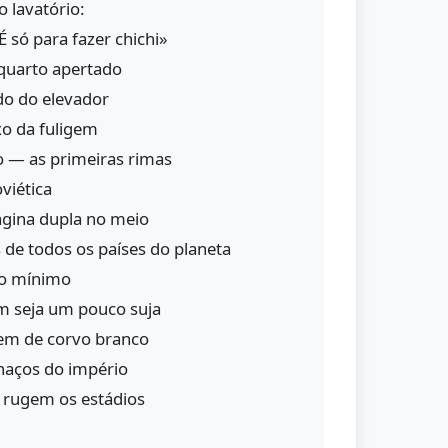
o lavatório:
 só para fazer chichi»
quarto apertado
do do elevador
xo da fuligem
 — as primeiras rimas
viética
ágina dupla no meio
s de todos os países do planeta
no mínimo
 seja um pouco suja
em de corvo branco
lhaços do império
e rugem os estádios