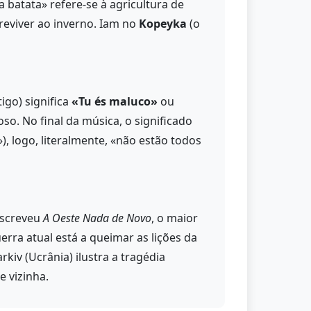
a batata» refere-se à agricultura de
breviver ao inverno. Iam no
Kopeyka
(o
igo) significa
«Tu és maluco»
ou
so. No final da música, o significado
, logo, literalmente, «não estão todos
escreveu
A Oeste Nada de Novo
, o maior
rra atual está a queimar as lições da
iv (Ucrânia) ilustra a tragédia
e vizinha.