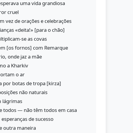
sperava uma vida grandiosa
or cruel
m vez de orações e celebrações
anças «deita!» [para o chão]
tiplicam-se as covas
em [os fornos] com Remarque
io, onde jaz a mãe
o a Kharkiv
cortam o ar
da por botas de tropa [kirza]
osições não naturais
 lágrimas
e todos — não têm todos em casa
 esperanças de sucesso
e outra maneira