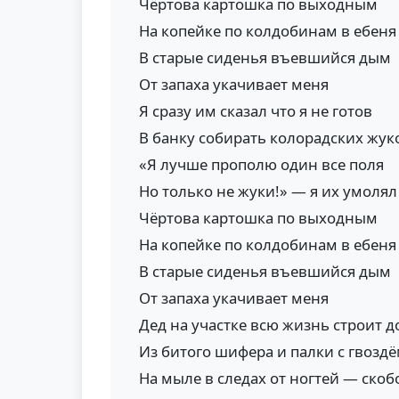
Чёртова картошка по выходным
На копейке по колдобинам в ебеня
В старые сиденья въевшийся дым
От запаха укачивает меня
Я сразу им сказал что я не готов
В банку собирать колорадских жук
«Я лучше прополю один все поля
Но только не жуки!» — я их умолял
Чёртова картошка по выходным
На копейке по колдобинам в ебеня
В старые сиденья въевшийся дым
От запаха укачивает меня
Дед на участке всю жизнь строит 
Из битого шифера и палки с гвозд
На мыле в следах от ногтей — ско