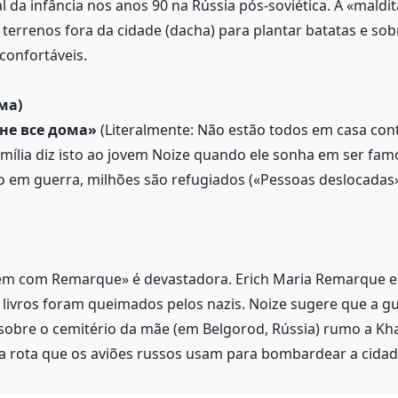
l da infância nos anos 90 na Rússia pós-soviética. A «maldit
a terrenos fora da cidade (dacha) para plantar batatas e so
sconfortáveis.
ма)
 не все дома»
(Literalmente: Não estão todos em casa cont
amília diz isto ao jovem Noize quando ele sonha em ser famo
 em guerra, milhões são refugiados («Pessoas deslocadas»)
cem com Remarque» é devastadora. Erich Maria Remarque 
livros foram queimados pelos nazis. Noize sugere que a gue
obre o cemitério da mãe (em Belgorod, Rússia) rumo a Khark
 na rota que os aviões russos usam para bombardear a cidad