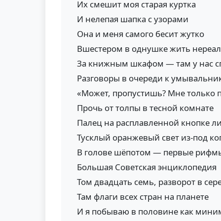
Их смешит моя старая куртка
И нелепая шапка с узорами
Она и меня самого бесит жутко
Вшестером в однушке жить нереал
За книжным шкафом — там у нас с
Разговоры в очереди к умывальник
«Может, пропустишь? Мне только 
Прочь от толпы в тесной комнате
Палец на расплавленной кнопке л
Тусклый оранжевый свет из-под ко
В голове шёпотом — первые рифм
Большая Советская энциклопедия
Том двадцать семь, разворот в сер
Там флаги всех стран на планете
И я побываю в половине как мин