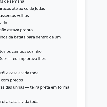
ins de semana
racos até ao cu de Judas
assentos velhos
oado
 não estava pronto
lhos da batata para dentro de um
dos os campos sozinho
ão!» — eu implorava-lhes
rói a casa a vida toda
s com pregos
as das unhas — terra preta em forma
rói a casa a vida toda