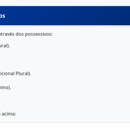
os
através dos possessivos:
ral).
cional Plural).
ino).
a acima: