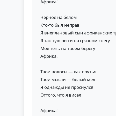
Африка!
Чёрное на белом
Кто-то был неправ
Я внеплановый сын африканских т
Я танцую регги на грязном снегу
Моя тень на твоём берегу
Африка!
Твои волосы — как прутья
Твои мысли — белый мел
Я однажды не проснулся
Оттого, что я висел
Африка!