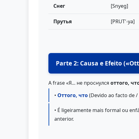
Снег
[Snyeg]
Прутья
[PRUT'-ya]
Parte 2: Causa e Efeito («Ot
A frase «Я... не проснулся
оттого, чт
•
Оттого, что
(Devido ao facto de /
• É ligeiramente mais formal ou enf
anterior.