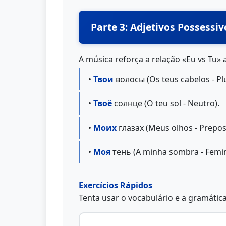
Parte 3: Adjetivos Possessiv
A música reforça a relação «Eu vs Tu» 
•
Твои
волосы (Os teus cabelos - Plu
•
Твоё
солнце (O teu sol - Neutro).
•
Моих
глазах (Meus olhos - Preposi
•
Моя
тень (A minha sombra - Femin
Exercícios Rápidos
Tenta usar o vocabulário e a gramátic