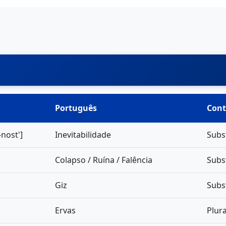
Português
Cont
nost']
Inevitabilidade
Subs
Colapso / Ruína / Falência
Subs
Giz
Subs
Ervas
Plura