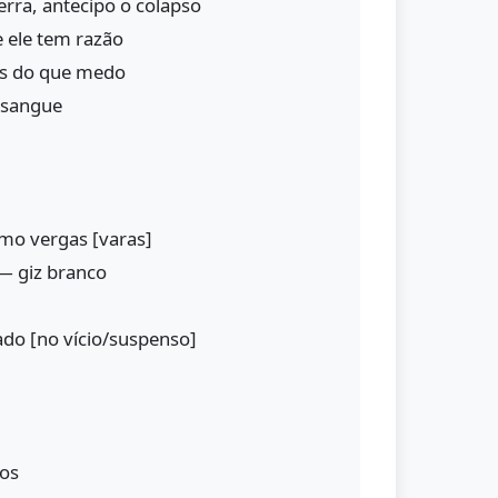
erra, antecipo o colapso
ue ele tem razão
s do que medo
 sangue
omo vergas [varas]
— giz branco
do [no vício/suspenso]
hos