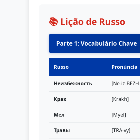
📚 Lição de Russo
Parte 1: Vocabulário Chave
Russo
Pronúncia
Неизбежность
[Ne-iz-BEZH-
Крах
[Krakh]
Мел
[Myel]
Травы
[TRA-vy]