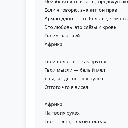
Неизбежность войны, предвкушаю
Если я говорю, значит, он прав
Армагеддон — это больше, чем стр
Это любовь, это слёзы и кровь
Твоих сыновей
Африка!
Твои волосы — как прутья
Твои мысли — белый мел
Я однажды не проснулся
Оттого что я висел
Африка!
На твоих руках
Твоё солнце в моих глазах