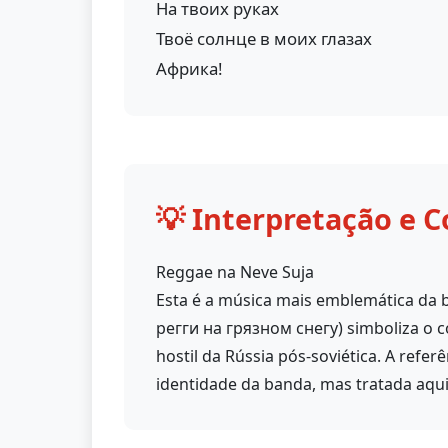
На твоих руках
Твоё солнце в моих глазах
Африка!
💡 Interpretação e C
Reggae na Neve Suja
Esta é a música mais emblemática da 
регги на грязном снегу) simboliza o con
hostil da Rússia pós-soviética. A refer
identidade da banda, mas tratada aqui