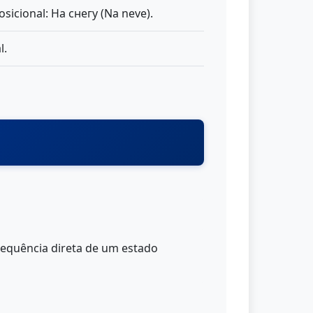
sicional: На снегу (Na neve).
l.
equência direta de um estado