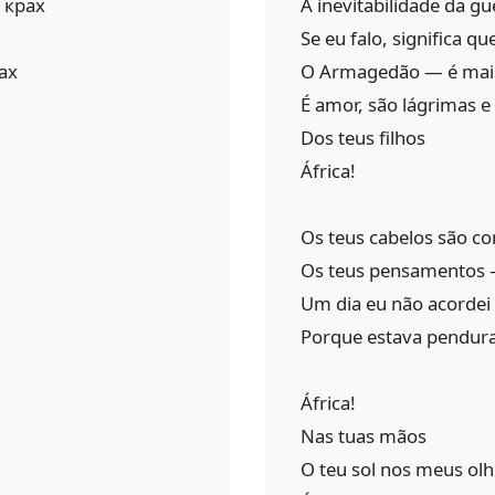
 крах
A inevitabilidade da gu
Se eu falo, significa q
ах
O Armagedão — é mai
É amor, são lágrimas e
Dos teus filhos
África!
Os teus cabelos são c
Os teus pensamentos 
Um dia eu não acordei
Porque estava pendura
África!
Nas tuas mãos
O teu sol nos meus ol