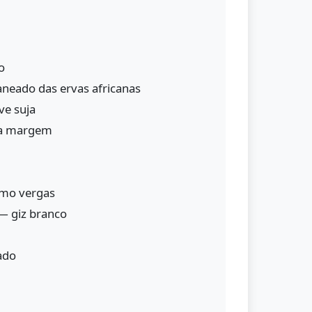
o
aneado das ervas africanas
ve suja
ua margem
omo vergas
— giz branco
ado