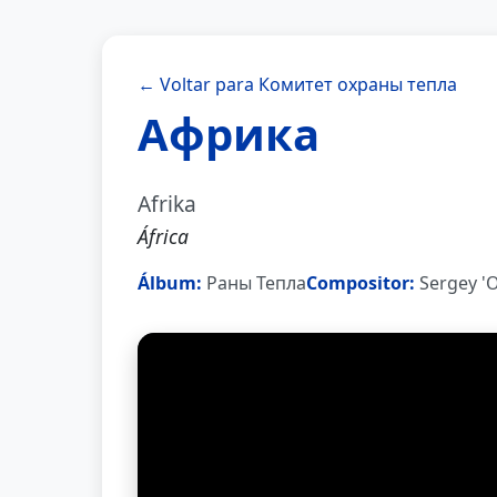
← Voltar para Комитет охраны тепла
Африка
Afrika
África
Álbum:
Раны Тепла
Compositor:
Sergey 'O