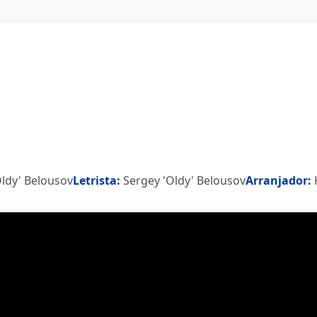
ldy' Belousov
Letrista:
Sergey 'Oldy' Belousov
Arranjador: