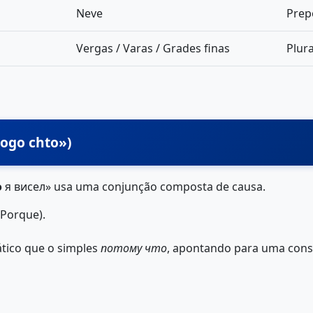
Neve
Prepo
Vergas / Varas / Grades finas
Plura
togo chto»)
о
я висел» usa uma conjunção composta de causa.
 Porque).
ático que o simples
потому что
, apontando para uma cons