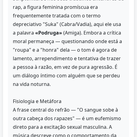
rap, a figura feminina promíscua era
frequentemente tratada com o termo
depreciativo "Suka" (Cabra/Vadia), aqui ele usa
a palavra
«Podruga»
(Amiga). Embora a crítica
moral permaneça — questionando onde está a
"roupa" e a "honra" dela — o tom é agora de
lamento, arrependimento e tentativa de trazer
a pessoa à razão, em vez de pura agressão. É
um diálogo íntimo com alguém que se perdeu
na vida noturna.
Fisiologia e Metáfora
A frase central do refrão — "O sangue sobe à
outra cabeça dos rapazes" — é um eufemismo
direto para a excitação sexual masculina. A
música descreve como o comportamento da