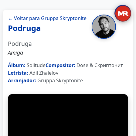
← Voltar para Gruppa Skryptonite
Podruga
Podruga
Amiga
Álbum:
Solitude
Compositor:
Dose & Скриптонит
Letrista:
Adil Zhalelov
Arranjador:
Gruppa Skryptonite