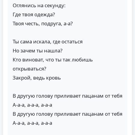
Оглянись на секунду:
Где твоя одежда?
Твоя честь, подруга, а-а?
Ты сама искала, где остаться
Но зачем ты нашла?
Кто виноват, что ты так любишь
открываться?
Закрой, ведь кровь
В другую голову приливает пацанам от тебя
А-а-а, а-а-а, а-а-а
В другую голову приливает пацанам от тебя
А-а-а, а-а-а, а-а-а