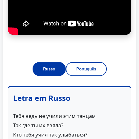
Russo
Português
Letra em Russo
Тебя ведь не учили этим танцам
Так где ты их взяла?
Кто тебя учил так улыбаться?