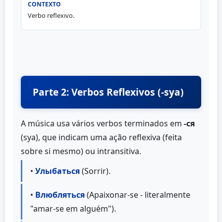
Verbo reflexivo.
Parte 2: Verbos Reflexivos (-sya)
A música usa vários verbos terminados em
-ся
(sya), que indicam uma ação reflexiva (feita
sobre si mesmo) ou intransitiva.
•
Улыбаться
(Sorrir).
•
Влюбляться
(Apaixonar-se - literalmente
"amar-se em alguém").