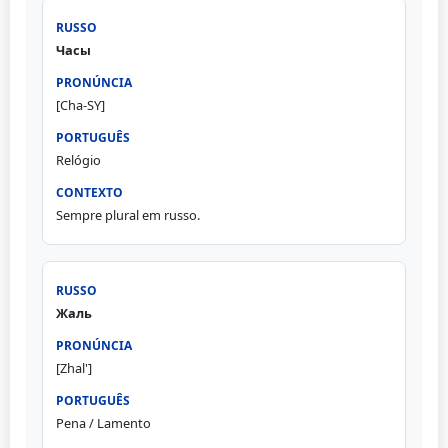
Часы
[Cha-SY]
Relógio
Sempre plural em russo.
Жаль
[Zhal']
Pena / Lamento