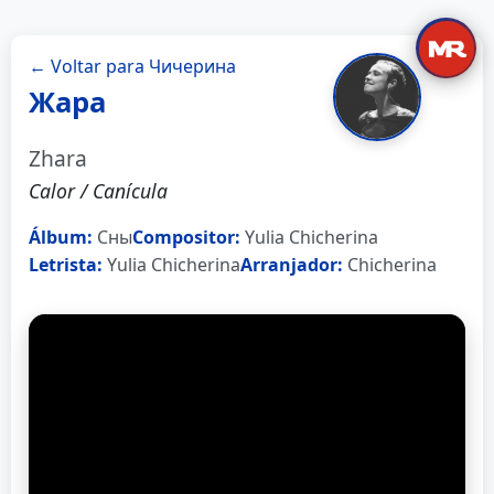
← Voltar para Чичерина
Жара
Zhara
Calor / Canícula
Álbum:
Сны
Compositor:
Yulia Chicherina
Letrista:
Yulia Chicherina
Arranjador:
Chicherina