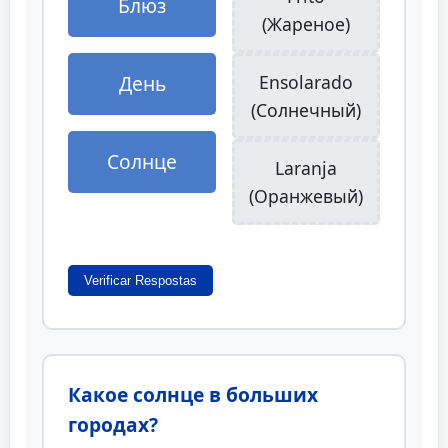
Блюз
(Жареное)
День
Ensolarado
(Солнечный)
Солнце
Laranja
(Оранжевый)
Verificar Respostas
Какое солнце в больших
городах?