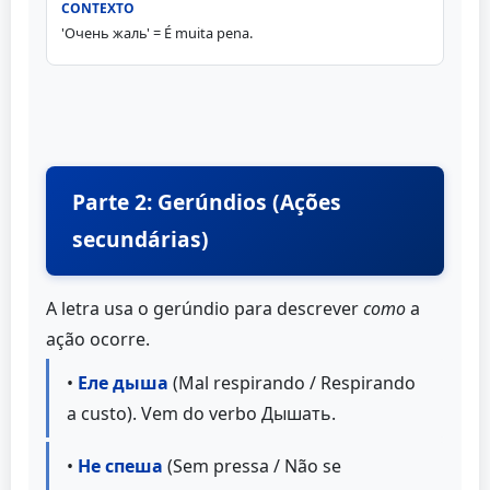
'Очень жаль' = É muita pena.
Parte 2: Gerúndios (Ações
secundárias)
A letra usa o gerúndio para descrever
como
a
ação ocorre.
•
Еле дыша
(Mal respirando / Respirando
a custo). Vem do verbo Дышать.
•
Не спеша
(Sem pressa / Não se