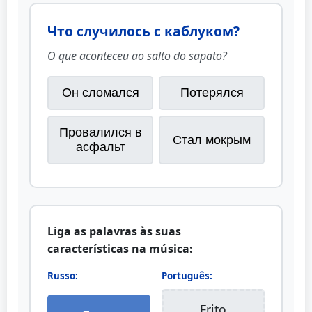
Что случилось с каблуком?
O que aconteceu ao salto do sapato?
Он сломался
Потерялся
Провалился в
Стал мокрым
асфальт
Liga as palavras às suas
características na música:
Russo:
Português:
Frito