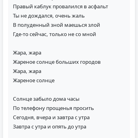
Правый каблук провалился в асфальт
Ты не дождался, очень жаль
В полуденный зной маешься злой
Где-то сейчас, только не со мной
Жара, жара
Жареное солнце больших городов
Жара, жара
Жареное солнце
Солнце забыло дома часы
По телефону прощенья просить
Сегодня, вчера и завтра с утра
Завтра с утра и опять до утра