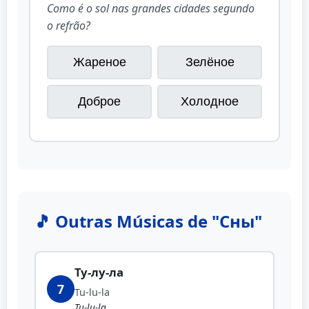
Como é o sol nas grandes cidades segundo
o refrão?
Жареное
Зелёное
Доброе
Холодное
🎵 Outras Músicas de "Сны"
Ту-лу-ла
7
Tu-lu-la
Tu-lu-la