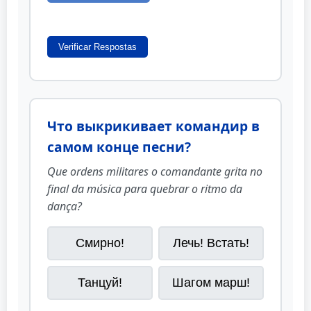
Verificar Respostas
Что выкрикивает командир в
самом конце песни?
Que ordens militares o comandante grita no
final da música para quebrar o ritmo da
dança?
Смирно!
Лечь! Встать!
Танцуй!
Шагом марш!