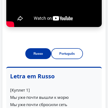
Russo
Português
Letra em Russo
[Куплет 1]
Мы уже почти вышли к морю
Мы уже почти сбросили сеть