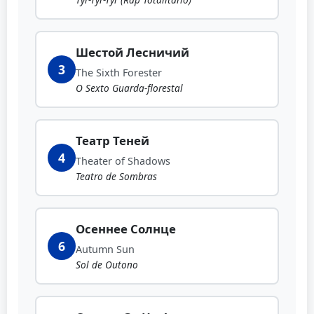
Шестой Лесничий
3
The Sixth Forester
O Sexto Guarda-florestal
Театр Теней
4
Theater of Shadows
Teatro de Sombras
Осеннее Солнце
6
Autumn Sun
Sol de Outono