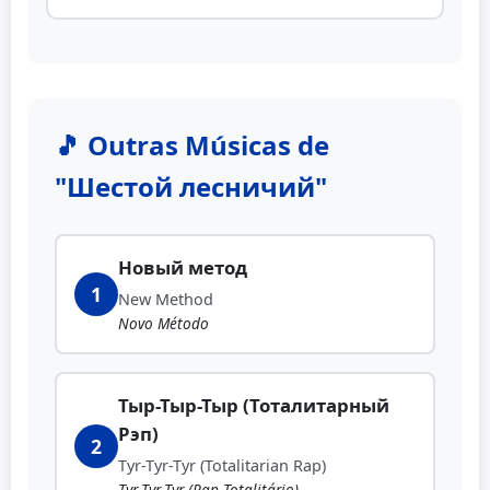
🎵 Outras Músicas de
"Шестой лесничий"
Новый метод
1
New Method
Novo Método
Тыр-Тыр-Тыр (Тоталитарный
Рэп)
2
Tyr-Tyr-Tyr (Totalitarian Rap)
Tyr-Tyr-Tyr (Rap Totalitário)