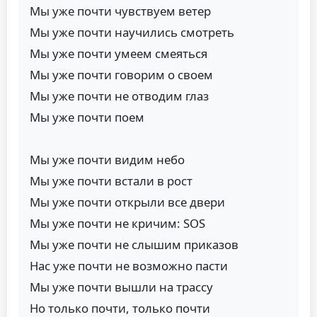
Мы уже почти чувствуем ветер
Мы уже почти научились смотреть
Мы уже почти умеем смеяться
Мы уже почти говорим о своем
Мы уже почти не отводим глаз
Мы уже почти поем
Мы уже почти видим небо
Мы уже почти встали в рост
Мы уже почти открыли все двери
Мы уже почти не кричим: SOS
Мы уже почти не слышим приказов
Нас уже почти не возможно пасти
Мы уже почти вышли на трассу
Но только почти, только почти