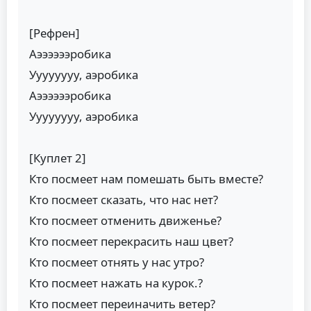
[Рефрен]
Аээээээробика
Уууууууу, аэробика
Аээээээробика
Уууууууу, аэробика
[Куплет 2]
Кто посмеет нам помешать быть вместе?
Кто посмеет сказать, что нас нет?
Кто посмеет отменить движенье?
Кто посмеет перекрасить наш цвет?
Кто посмеет отнять у нас утро?
Кто посмеет нажать на курок.?
Кто посмеет переиначить ветер?