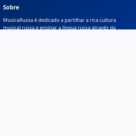
Sobre
MusicaRussa é dedicado a partilhar a rica cultura
musical russa e ensinar a língua russa através da
música.
Links Rápidos
Início
Sobre Nós
Contacto
Email: info@musicarussa.com
Legal
Privacidade