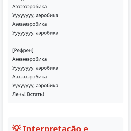
Аээээээробика
Уууууууу, аэробика
Аээээээробика
Уууууууу, аэробика
[Рефрен]
Аээээээробика
Уууууууу, аэробика
Аээээээробика
Уууууууу, аэробика
Лечь! Встать!
💡 Interpretação e