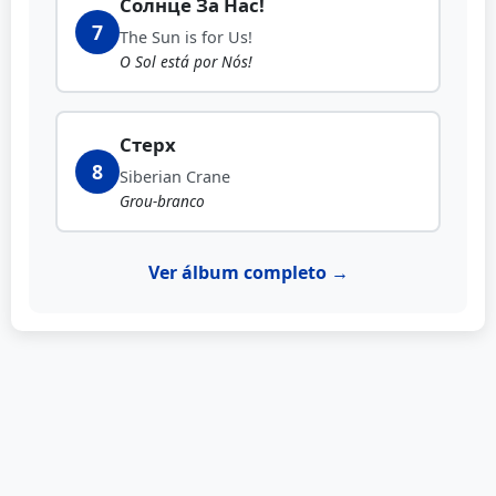
Солнце За Нас!
7
The Sun is for Us!
O Sol está por Nós!
Стерх
8
Siberian Crane
Grou-branco
Ver álbum completo →