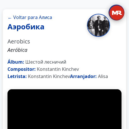
← Voltar para Алиса
Аэробика
Aerobics
Aeróbica
Álbum:
Шестой лесничий
Compositor:
Konstantin Kinchev
Letrista:
Konstantin Kinchev
Arranjador:
Alisa