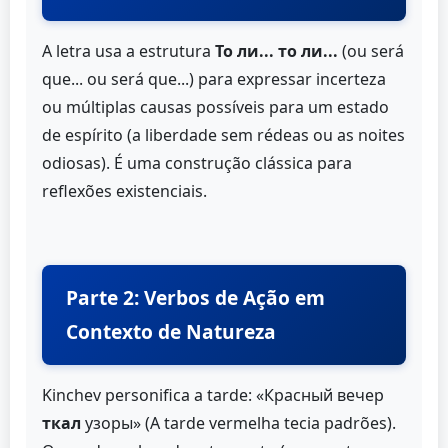
A letra usa a estrutura
То ли... то ли...
(ou será
que... ou será que...) para expressar incerteza
ou múltiplas causas possíveis para um estado
de espírito (a liberdade sem rédeas ou as noites
odiosas). É uma construção clássica para
reflexões existenciais.
Parte 2: Verbos de Ação em
Contexto de Natureza
Kinchev personifica a tarde: «Красный вечер
ткал
узоры» (A tarde vermelha tecia padrões).