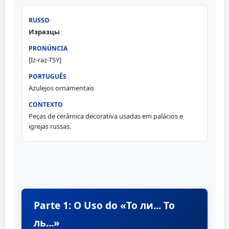
Изразцы
[Iz-raz-TSY]
Azulejos ornamentais
Peças de cerâmica decorativa usadas em palácios e
igrejas russas.
Parte 1: O Uso do «То ли... То
ль...»