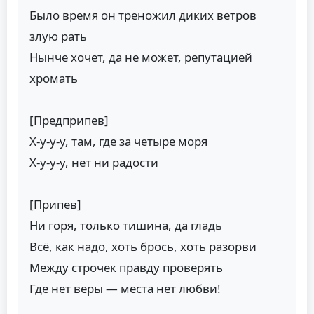
Было время он треножил диких ветров
злую рать
Нынче хочет, да не может, репутацией
хромать
[Предприпев]
Х-у-у-у, там, где за четыре моря
Х-у-у-у, нет ни радости
[Припев]
Ни горя, только тишина, да гладь
Всё, как надо, хоть брось, хоть разорви
Между строчек правду проверять
Где нет веры — места нет любви!