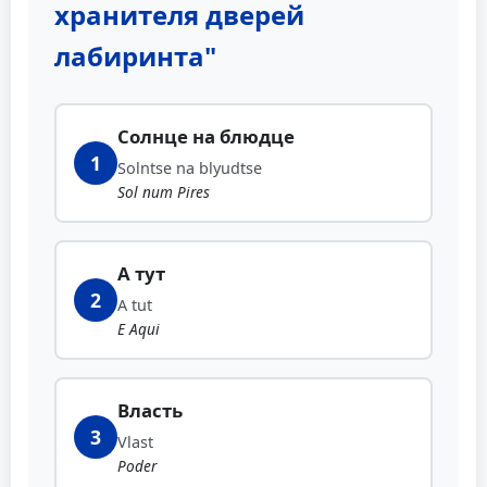
хранителя дверей
лабиринта"
Солнце на блюдце
1
Solntse na blyudtse
Sol num Pires
А тут
2
A tut
E Aqui
Власть
3
Vlast
Poder