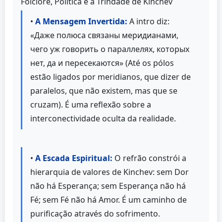
Folclore, Política e a Trindade de Kinchev
•
A Mensagem Invertida:
A intro diz:
«Даже полюса связаны меридианами,
чего уж говорить о параллелях, которых
нет, да и пересекаются» (Até os pólos
estão ligados por meridianos, que dizer de
paralelos, que não existem, mas que se
cruzam). É uma reflexão sobre a
interconectividade oculta da realidade.
•
A Escada Espiritual:
O refrão constrói a
hierarquia de valores de Kinchev: sem Dor
não há Esperança; sem Esperança não há
Fé; sem Fé não há Amor. É um caminho de
purificação através do sofrimento.