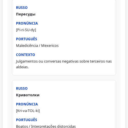
Пересуды
[Pi-ri-SU-dy]
Maledicência / Mexericos
Julgamentos ou conversas negativas sobre terceiros nas
aldeias.
Кривотолки
[Kri-va-TOL-ki]
Boatos / Interpretações distorcidas