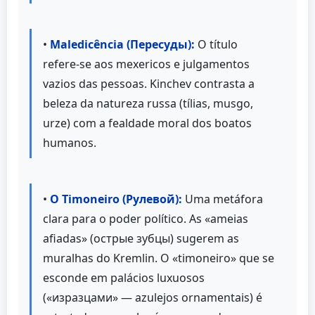
•
Maledicência (Пересуды):
O título
refere-se aos mexericos e julgamentos
vazios das pessoas. Kinchev contrasta a
beleza da natureza russa (tílias, musgo,
urze) com a fealdade moral dos boatos
humanos.
•
O Timoneiro (Рулевой):
Uma metáfora
clara para o poder político. As «ameias
afiadas» (острые зубцы) sugerem as
muralhas do Kremlin. O «timoneiro» que se
esconde em palácios luxuosos
(«изразцами» — azulejos ornamentais) é