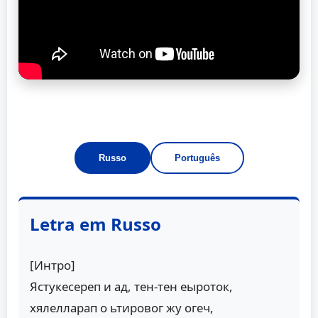
Russo
Português
Letra em Russo
[Интро]
Ястукесереп и ад, тен-тен еыроток,
хялелларап о ьтировог жу огеч,