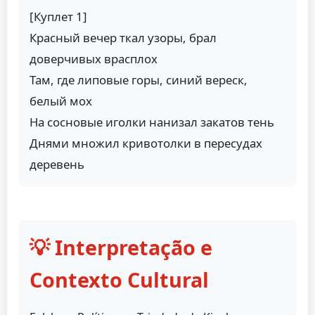
[Куплет 1]
Красный вечер ткал узоры, брал
доверчивых врасплох
Там, где липовые горы, синий вереск,
белый мох
На сосновые иголки нанизал закатов тень
Днями множил кривотолки в пересудах
деревень
💡 Interpretação e
Contexto Cultural