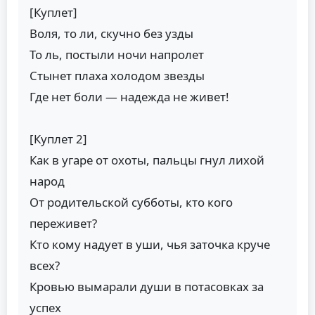
[Куплет]
Воля, то ли, скучно без узды
То ль, постыли ночи напролет
Стынет плаха холодом звезды
Где нет боли — надежда не живет!
[Куплет 2]
Как в угаре от охоты, пальцы гнул лихой
народ
От родительской субботы, кто кого
переживет?
Кто кому надует в уши, чья заточка круче
всех?
Кровью вымарали души в потасовках за
успех