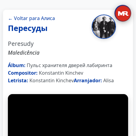
← Voltar para Алиса
Пересуды
Peresudy
Maledicência
Álbum:
Пульс хранителя дверей лабиринта
Compositor:
Konstantin Kinchev
Letrista:
Konstantin Kinchev
Arranjador:
Alisa