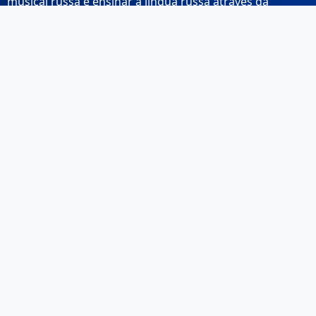
musical russa e ensinar a língua russa através da
música.
Links Rápidos
Início
Sobre Nós
Contacto
Email: info@musicarussa.com
Legal
Privacidade
Termos de Utilização