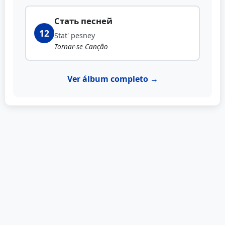
Стать песней
12
Stat' pesney
Tornar-se Canção
Ver álbum completo →