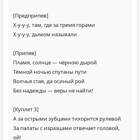
[Предприпев]
Х-у-у-у, там, где за тремя горами
Х-у-у-у, дымом называли
[Припев]
Пламя, солнце — чёрною дырой
Тёмной ночью спутаны пути
Волчья стая, да осиный рой
Без надежды — веры не найти!
[Куплет 3]
А за острыми зубцами тихорится рулевой
За палаты с изразцами отвечает головой,
ой!