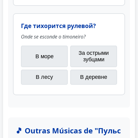
Где тихорится рулевой?
Onde se esconde o timoneiro?
За острыми
В море
зубцами
В лесу
В деревне
🎵 Outras Músicas de "Пульс