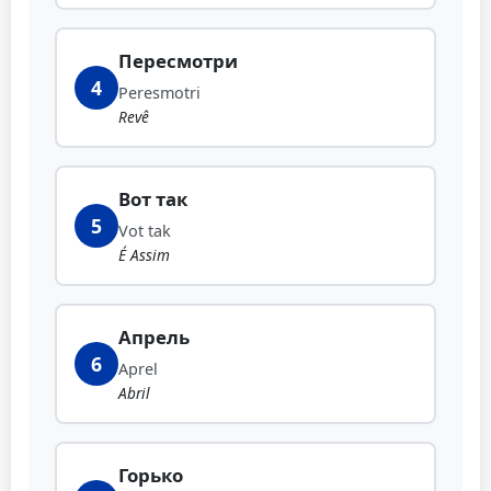
Пересмотри
4
Peresmotri
Revê
Вот так
5
Vot tak
É Assim
Апрель
6
Aprel
Abril
Горько