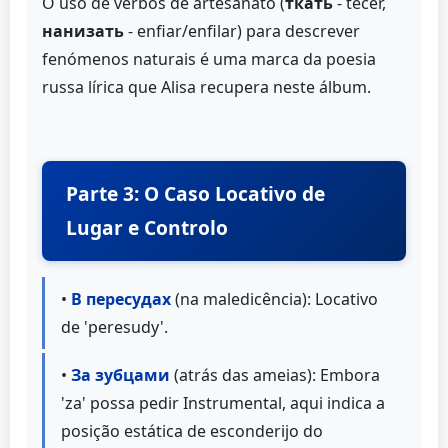
O uso de verbos de artesanato (
ткать
- tecer,
нанизать
- enfiar/enfilar) para descrever
fenómenos naturais é uma marca da poesia
russa lírica que Alisa recupera neste álbum.
Parte 3: O Caso Locativo de
Lugar e Controlo
•
В пересудах
(na maledicência): Locativo
de 'peresudy'.
•
За зубцами
(atrás das ameias): Embora
'za' possa pedir Instrumental, aqui indica a
posição estática de esconderijo do