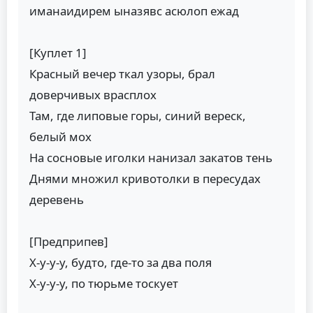
иманаидирем ыназявс асюлоп ежад
[Куплет 1]
Красный вечер ткал узоры, брал
доверчивых врасплох
Там, где липовые горы, синий вереск,
белый мох
На сосновые иголки нанизал закатов тень
Днями множил кривотолки в пересудах
деревень
[Предприпев]
Х-у-у-у, будто, где-то за два поля
Х-у-у-у, по тюрьме тоскует