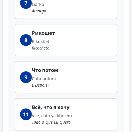
7
Gorko
Amargo
Рикошет
8
Rikoshet
Ricochete
Что потом
9
Chto potom
E Depois?
Всё, что я хочу
11
Vse, chto ya khochu
Tudo o Que Eu Quero