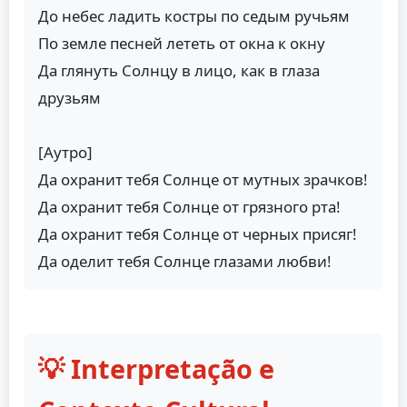
До небес ладить костры по седым ручьям
По земле песней лететь от окна к окну
Да глянуть Солнцу в лицо, как в глаза
друзьям
[Аутро]
Да охранит тебя Солнце от мутных зрачков!
Да охранит тебя Солнце от грязного рта!
Да охранит тебя Солнце от черных присяг!
Да оделит тебя Солнце глазами любви!
💡 Interpretação e