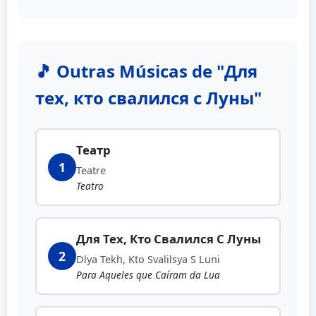
🎵 Outras Músicas de "Для
тех, кто свалился с Луны"
Театр
1
Teatre
Teatro
Для Тех, Кто Свалился С Луны
2
Dlya Tekh, Kto Svalilsya S Luni
Para Aqueles que Caíram da Lua