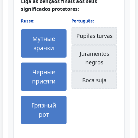
Liga as bênçãos finais aos seus
significados protetores:
Russo:
Português:
Pupilas turvas
Мутные
зрачки
Juramentos
negros
Черные
Boca suja
присяги
Грязный
рот