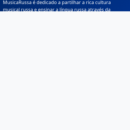
MusicaRussa é dedicado a partilhar a rica cultura
musical russa e ensinar a língua russa através da
música.
Links Rápidos
Início
Sobre Nós
Contacto
Email: info@musicarussa.com
Legal
Privacidade
Termos de Utilização