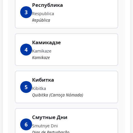
Республика
3
Respublica
República
Камикадзе
4
Kamikaze
Kamikaze
Кибитка
5
Kibitka
Quibitka (Carroça Nómada)
Смутные Дни
6
Smutnye Dni
Dias de Perturbação