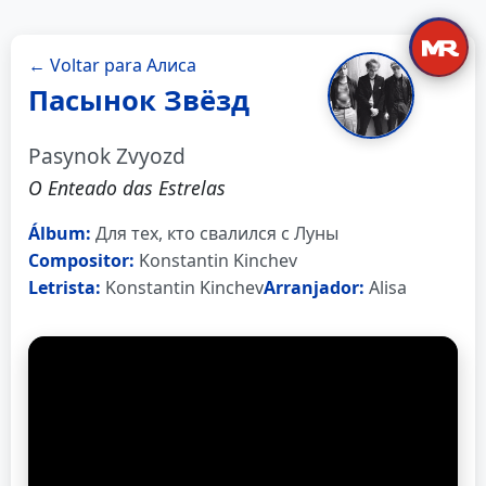
← Voltar para Алиса
Пасынок Звёзд
Pasynok Zvyozd
O Enteado das Estrelas
Álbum:
Для тех, кто свалился с Луны
Compositor:
Konstantin Kinchev
Letrista:
Konstantin Kinchev
Arranjador:
Alisa