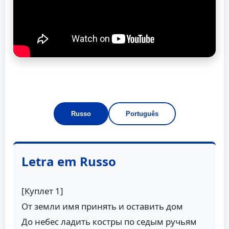
Russo
Português
Letra em Russo
[Куплет 1]
От земли имя принять и оставить дом
До небес ладить костры по седым ручьям