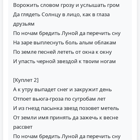
Ворожить словом грозу и услышать гром
Да глядеть Солнцу в лицо, как в глаза
друзьям
По ночам бредить Луной да перечить сну
На заре выплеснуть боль алым облакам
По земле песней лететь от окна к окну
И упасть черной звездой к твоим ногам
[Куплет 2]
А к утру выпадет снег и закружит день
Отпоет вьюга-гроза по сугробам лет
И из гнезд пасынка звезд позовет метель
От земли имя принять да зажечь к весне
рассвет
По ночам бредить Луной да перечить сну