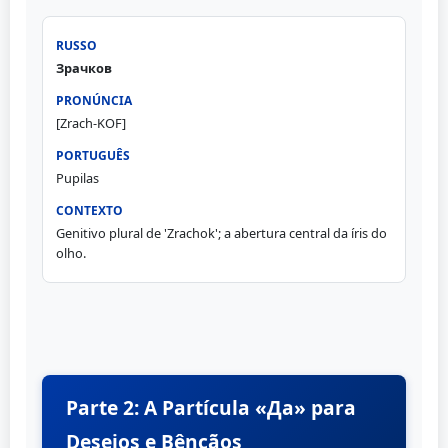
Зрачков
[Zrach-KOF]
Pupilas
Genitivo plural de 'Zrachok'; a abertura central da íris do
olho.
Parte 2: A Partícula «Да» para
Desejos e Bênçãos