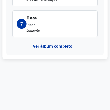
Плач
7
Plach
Lamento
Ver álbum completo →