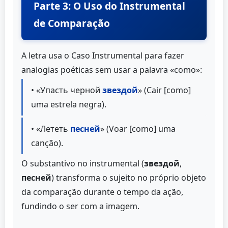
Parte 3: O Uso do Instrumental
de Comparação
A letra usa o Caso Instrumental para fazer
analogias poéticas sem usar a palavra «como»:
• «Упасть черной
звездой
» (Cair [como]
uma estrela negra).
• «Лететь
песней
» (Voar [como] uma
canção).
O substantivo no instrumental (
звездой
,
песней
) transforma o sujeito no próprio objeto
da comparação durante o tempo da ação,
fundindo o ser com a imagem.