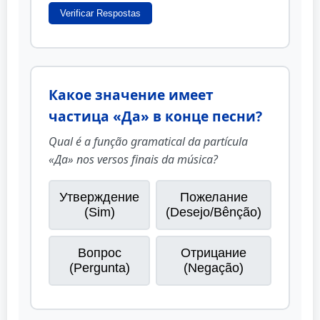
Verificar Respostas
Какое значение имеет
частица «Да» в конце песни?
Qual é a função gramatical da partícula
«Да» nos versos finais da música?
Утверждение
Пожелание
(Sim)
(Desejo/Bênção)
Вопрос
Отрицание
(Pergunta)
(Negação)