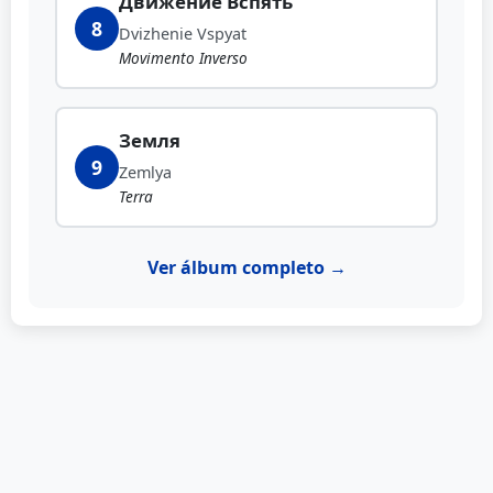
Движение Вспять
8
Dvizhenie Vspyat
Movimento Inverso
Земля
9
Zemlya
Terra
Ver álbum completo →