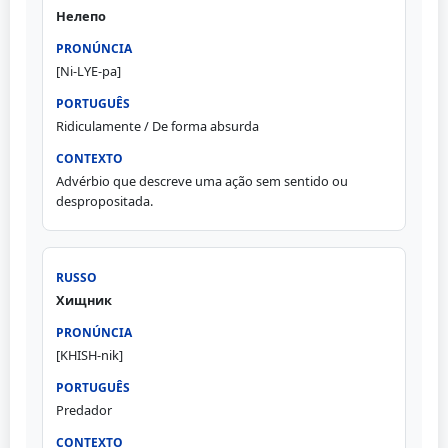
Нелепо
[Ni-LYE-pa]
Ridiculamente / De forma absurda
Advérbio que descreve uma ação sem sentido ou
despropositada.
Хищник
[KHISH-nik]
Predador