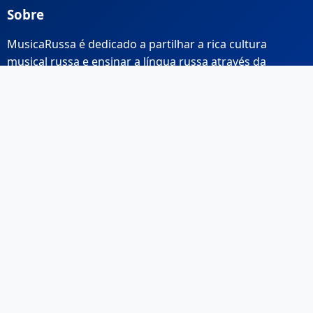
Sobre
MusicaRussa é dedicado a partilhar a rica cultura
musical russa e ensinar a língua russa através da
música.
Links Rápidos
Início
Sobre Nós
Contacto
Email: info@musicarussa.com
Legal
Privacidade