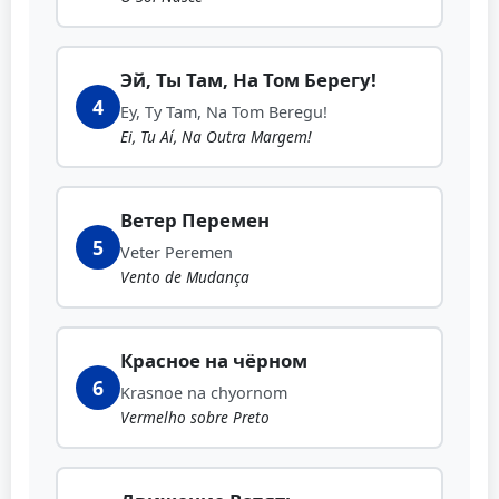
Эй, Ты Там, На Том Берегу!
4
Ey, Ty Tam, Na Tom Beregu!
Ei, Tu Aí, Na Outra Margem!
Ветер Перемен
5
Veter Peremen
Vento de Mudança
Красное на чёрном
6
Krasnoe na chyornom
Vermelho sobre Preto