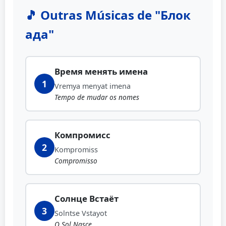
🎵 Outras Músicas de "Блок
ада"
Время менять имена
1
Vremya menyat imena
Tempo de mudar os nomes
Компромисс
2
Kompromiss
Compromisso
Солнце Встаёт
3
Solntse Vstayot
O Sol Nasce