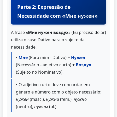
Parte 2: Expressão de
Necessidade com «Мне нужен»
A frase «
Мне нужен воздух
» (Eu preciso de ar)
utiliza o caso Dativo para o sujeito da
necessidade.
•
Мне
(Para mim - Dativo) +
Нужен
(Necessário - adjetivo curto) +
Воздух
(Sujeito no Nominativo).
• O adjetivo curto deve concordar em
género e número com o objeto necessário:
нужен
(masc.),
нужна
(fem.),
нужно
(neutro),
нужны
(pl.).