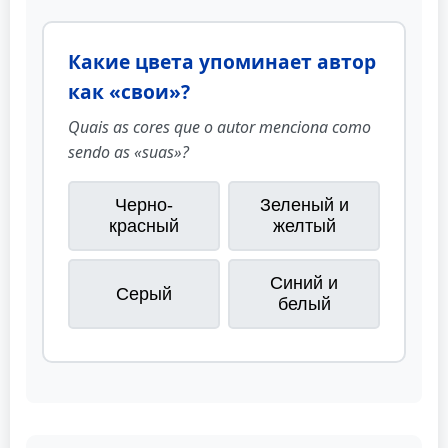
Какие цвета упоминает автор
как «свои»?
Quais as cores que o autor menciona como
sendo as «suas»?
Черно-
Зеленый и
красный
желтый
Синий и
Серый
белый