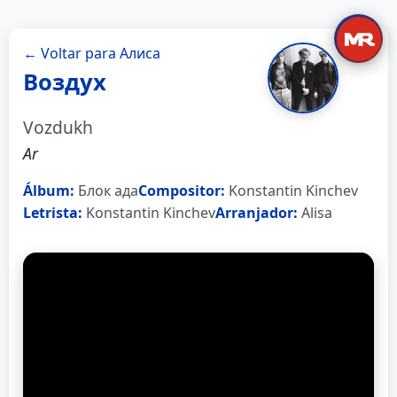
← Voltar para Алиса
Воздух
Vozdukh
Ar
Álbum:
Блок ада
Compositor:
Konstantin Kinchev
Letrista:
Konstantin Kinchev
Arranjador:
Alisa