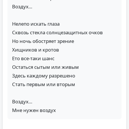
Воздух…
Нелепо искать глаза
Сквозь стекла солнцезащитных очков
Но ночь обостряет зрение
Хищников и кротов
Ето все-таки шанс
Остаться сытым или живым
Здесь каждому разрешено
Стать первым или вторым
Воздух…
Мне нужен воздух