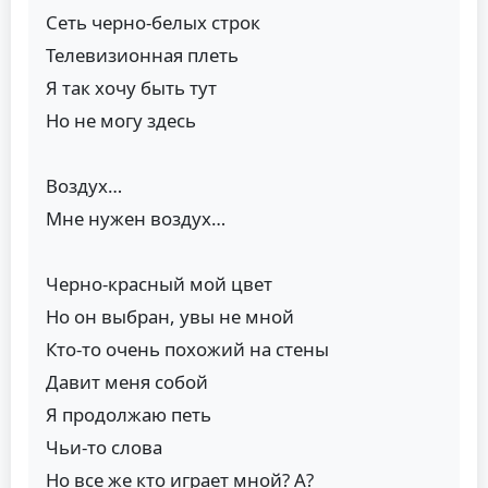
Сеть черно-белых строк
Телевизионная плеть
Я так хочу быть тут
Но не могу здесь
Воздух…
Мне нужен воздух…
Черно-красный мой цвет
Но он выбран, увы не мной
Кто-то очень похожий на стены
Давит меня собой
Я продолжаю петь
Чьи-то слова
Но все же кто играет мной? А?