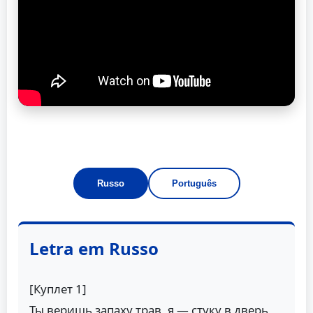
Russo
Português
Letra em Russo
[Куплет 1]
Ты веришь запаху трав, я — стуку в дверь