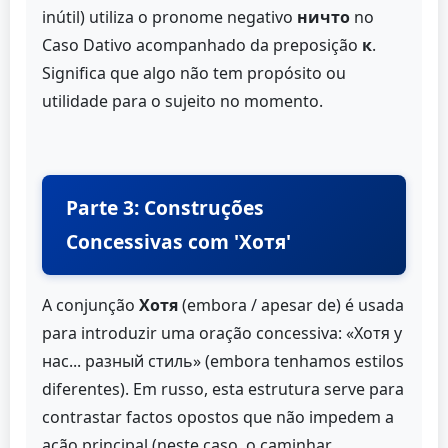
inútil) utiliza o pronome negativo
ничто
no
Caso Dativo acompanhado da preposição
к
.
Significa que algo não tem propósito ou
utilidade para o sujeito no momento.
Parte 3: Construções
Concessivas com 'Хотя'
A conjunção
Хотя
(embora / apesar de) é usada
para introduzir uma oração concessiva: «Хотя у
нас... разный стиль» (embora tenhamos estilos
diferentes). Em russo, esta estrutura serve para
contrastar factos opostos que não impedem a
ação principal (neste caso, o caminhar