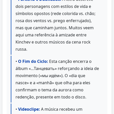
dois personagens com estilos de vida e
símbolos opostos (rede colorida vs. chão;
rosa dos ventos vs. prego enferrujado),
mas que caminham juntos. Muitos veem
aqui uma referência à amizade entre
Kinchev e outros músicos da cena rock
russa.
•
O Fim do Ciclo:
Esta canção encerra o
álbum «...Танцевать» reforçando a ideia de
movimento («мы идём»). O «dia que
nasce» e a «manhã» que olha para eles
confirmam o tema da aurora como
redenção, presente em todo o disco.
•
Videoclipe:
A música recebeu um