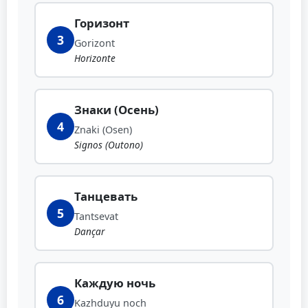
Горизонт
3
Gorizont
Horizonte
Знаки (Осень)
4
Znaki (Osen)
Signos (Outono)
Танцевать
5
Tantsevat
Dançar
Каждую ночь
6
Kazhduyu noch