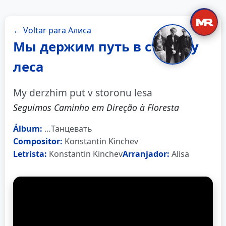
← Voltar para Алиса
Мы держим путь в сторону
леса
My derzhim put v storonu lesa
Seguimos Caminho em Direção à Floresta
Álbum:
…Танцевать
Compositor:
Konstantin Kinchev
Letrista:
Konstantin Kinchev
Arranjador:
Alisa