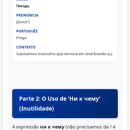
Гвоздь
[Gvozt']
Prego
Substantivo masculino que termina em sinal brando (ь).
Parte 2: O Uso de 'Ни к чему'
(Inutilidade)
A expressão
ни к чему
(não precisamos de / é