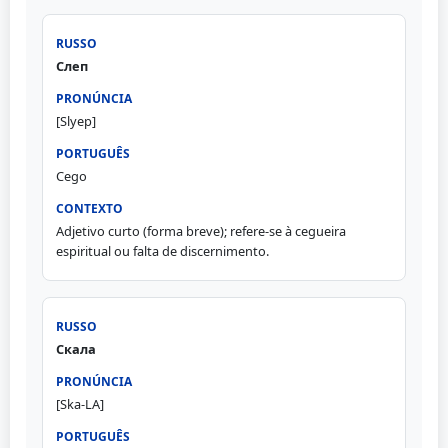
Слеп
[Slyep]
Cego
Adjetivo curto (forma breve); refere-se à cegueira
espiritual ou falta de discernimento.
Скала
[Ska-LA]