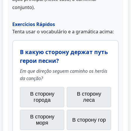
conjunto).
Exercícios Rápidos
Tenta usar o vocabulário e a gramática acima:
В какую сторону держат путь
герои песни?
Em que direção seguem caminho os heróis
da canção?
В сторону
В сторону
города
леса
В сторону
В сторону гор
моря