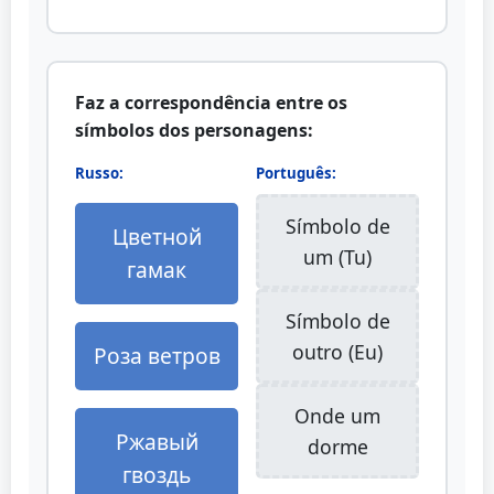
Faz a correspondência entre os
símbolos dos personagens:
Russo:
Português:
Símbolo de
Цветной
um (Tu)
гамак
Símbolo de
outro (Eu)
Роза ветров
Onde um
Ржавый
dorme
гвоздь