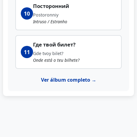
Посторонний
10
Postoronniy
Intruso / Estranho
Где твой билет?
11
Gde tvoy bilet?
Onde está o teu bilhete?
Ver álbum completo →