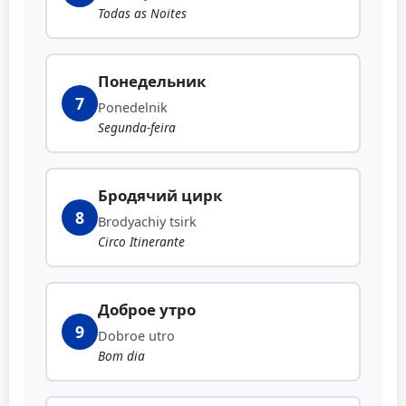
Todas as Noites
Понедельник
7
Ponedelnik
Segunda-feira
Бродячий цирк
8
Brodyachiy tsirk
Circo Itinerante
Доброе утро
9
Dobroe utro
Bom dia