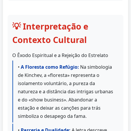
💡 Interpretação e
Contexto Cultural
O Êxodo Espiritual e a Rejeição do Estrelato
•
A Floresta como Refúgio:
Na simbologia
de Kinchev, a «floresta» representa o
isolamento voluntário, a pureza da
natureza e a distância das intrigas urbanas
e do «show business». Abandonar a
estação e deixar as canções para trás
simboliza o desapego da fama.
•
Parceria e Dualidade:
A letra descreve