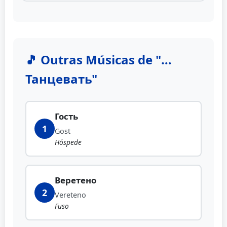
🎵 Outras Músicas de "…
Танцевать"
Гость
1
Gost
Hóspede
Веретено
2
Vereteno
Fuso