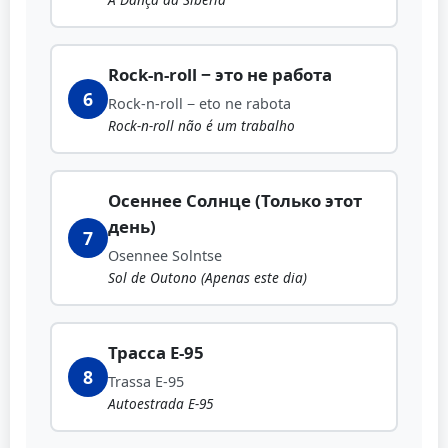
Rock-n-roll − это не работа
6
Rock-n-roll − eto ne rabota
Rock-n-roll não é um trabalho
Осеннее Солнце (Только этот
день)
7
Osennee Solntse
Sol de Outono (Apenas este dia)
Трасса Е-95
8
Trassa E-95
Autoestrada E-95