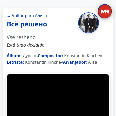
← Voltar para Алиса
Всё решено
Vse resheno
Está tudo decidido
Álbum:
Дурень
Compositor:
Konstantin Kinchev
Letrista:
Konstantin Kinchev
Arranjador:
Alisa