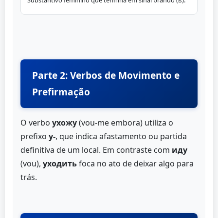
Substantivo feminino que termina em sinal brando (ь).
Parte 2: Verbos de Movimento e
Prefirmação
O verbo
ухожу
(vou-me embora) utiliza o
prefixo
у-
, que indica afastamento ou partida
definitiva de um local. Em contraste com
иду
(vou),
уходить
foca no ato de deixar algo para
trás.