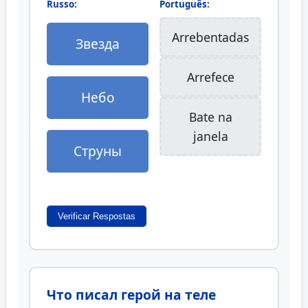
Russo:
Português:
Arrebentadas
Звезда
Arrefece
Небо
Bate na
janela
Струны
Verificar Respostas
Что писал герой на теле