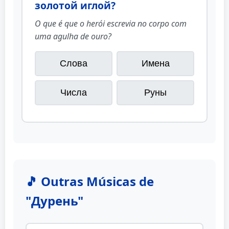
золотой иглой?
O que é que o herói escrevia no corpo com
uma agulha de ouro?
Слова
Имена
Числа
Руны
🎵 Outras Músicas de
"Дурень"