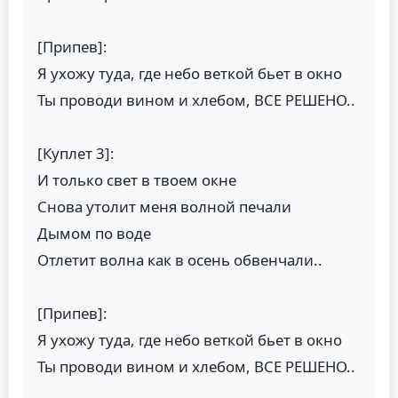
[Припев]:
Я ухожу туда, где небо веткой бьет в окно
Ты проводи вином и хлебом, ВСЕ РЕШЕНО..
[Куплет 3]:
И только свет в твоем окне
Снова утолит меня волной печали
Дымом по воде
Отлетит волна как в осень обвенчали..
[Припев]:
Я ухожу туда, где небо веткой бьет в окно
Ты проводи вином и хлебом, ВСЕ РЕШЕНО..