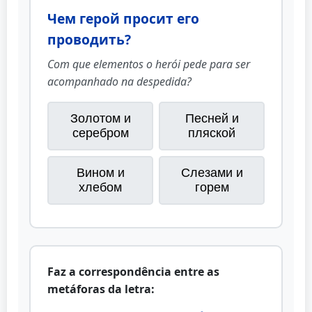
Чем герой просит его
проводить?
Com que elementos o herói pede para ser
acompanhado na despedida?
Золотом и
Песней и
серебром
пляской
Вином и
Слезами и
хлебом
горем
Faz a correspondência entre as
metáforas da letra: