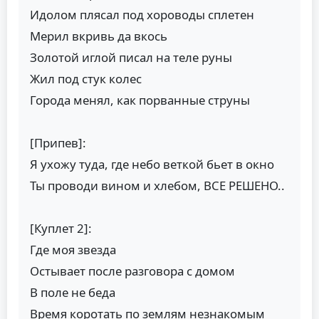
Идолом плясал под хороводы сплетен
Мерил вкривь да вкось
Золотой иглой писал на теле pуны
Жил под стук колес
Города менял, как порванные струны
[Припев]:
Я ухожу туда, где небо веткой бьет в окно
Ты проводи вином и хлебом, ВСЕ РЕШЕНО..
[Куплет 2]:
Где моя звезда
Остывает после разговора с домом
В поле не беда
Время коротать по землям незнакомым