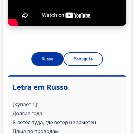
Russo
Português
Letra em Russo
[Куплет 1]:
Долгие года
Я летел туда, где ветер не заметен
Плыл по проводам