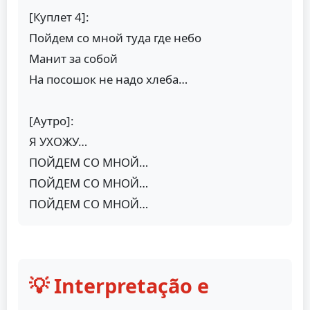
[Куплет 4]:
Пойдем со мной туда где небо
Манит за собой
На посошок не надо хлеба…
[Аутро]:
Я УХОЖУ…
ПОЙДЕМ СО МНОЙ…
ПОЙДЕМ СО МНОЙ…
ПОЙДЕМ СО МНОЙ…
💡 Interpretação e