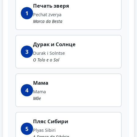
Печать зверя
1
Pechat zverya
Marca da Besta
Дурак и Солнце
3
Durak i Solntse
O Tolo e o Sol
Мама
4
Mama
Mãe
Пляс Сибири
5
Plyas Sibiri
A Dança da Sibéria