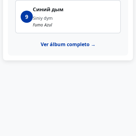
Синий дым
9
Siniy dym
Fumo Azul
Ver álbum completo →