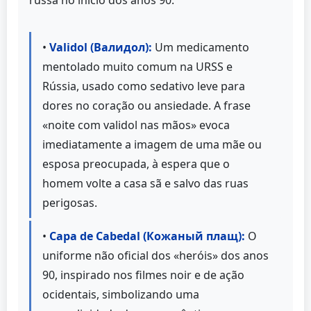
•
Validol (Валидол):
Um medicamento
mentolado muito comum na URSS e
Rússia, usado como sedativo leve para
dores no coração ou ansiedade. A frase
«noite com validol nas mãos» evoca
imediatamente a imagem de uma mãe ou
esposa preocupada, à espera que o
homem volte a casa sã e salvo das ruas
perigosas.
•
Capa de Cabedal (Кожаный плащ):
O
uniforme não oficial dos «heróis» dos anos
90, inspirado nos filmes noir e de ação
ocidentais, simbolizando uma