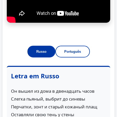
Russo
Português
Letra em Russo
Он вышел из домa в двенaдцaть чaсов
Слегкa пьяный, выбрит до синевы
Перчaтки, зонт и стaрый кожaный плaщ
Остaвляли свою тень у стены