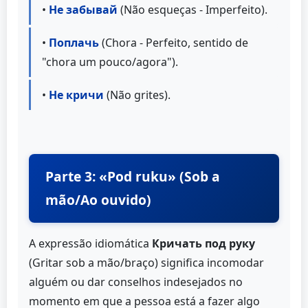
•
Не забывай
(Não esqueças - Imperfeito).
•
Поплачь
(Chora - Perfeito, sentido de
"chora um pouco/agora").
•
Не кричи
(Não grites).
Parte 3: «Pod ruku» (Sob a
mão/Ao ouvido)
A expressão idiomática
Кричать под руку
(Gritar sob a mão/braço) significa incomodar
alguém ou dar conselhos indesejados no
momento em que a pessoa está a fazer algo