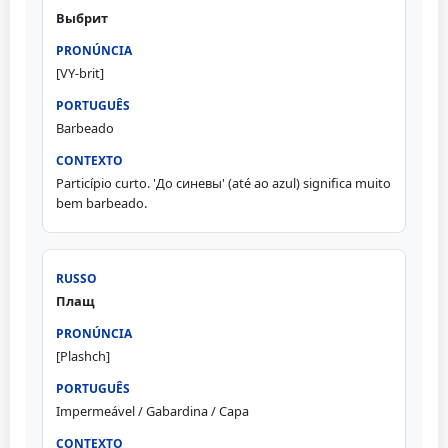
Выбрит
[VY-brit]
Barbeado
Particípio curto. 'До синевы' (até ao azul) significa muito
bem barbeado.
Плащ
[Plashch]
Impermeável / Gabardina / Capa