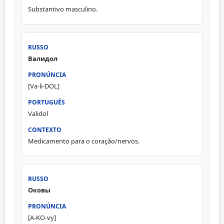
Substantivo masculino.
Валидол
[Va-li-DOL]
Validol
Medicamento para o coração/nervos.
Оковы
[A-KO-vy]