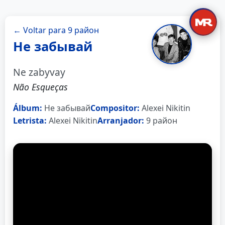
← Voltar para 9 район
Не забывай
Ne zabyvay
Não Esqueças
Álbum:
Не забывай
Compositor:
Alexei Nikitin
Letrista:
Alexei Nikitin
Arranjador:
9 район