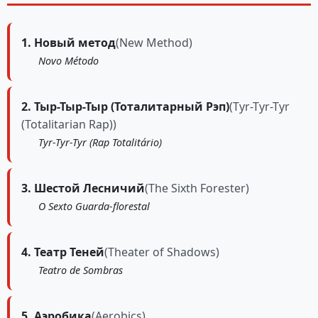
1. Новый метод
(New Method)
Novo Método
2. Тыр-Тыр-Тыр (Тоталитарный Рэп)
(Tyr-Tyr-Tyr
(Totalitarian Rap))
Tyr-Tyr-Tyr (Rap Totalitário)
3. Шестой Лесничий
(The Sixth Forester)
O Sexto Guarda-florestal
4. Театр Теней
(Theater of Shadows)
Teatro de Sombras
5. Аэробика
(Aerobics)