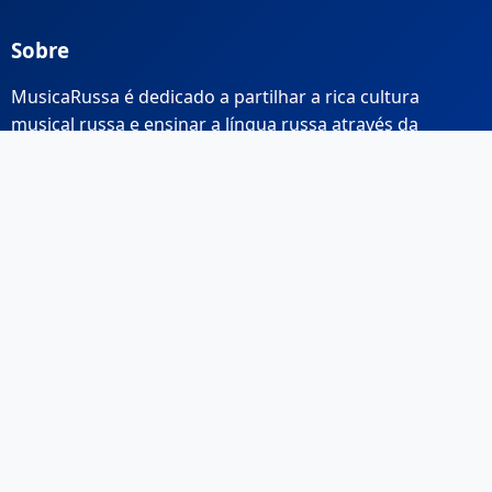
Sobre
MusicaRussa é dedicado a partilhar a rica cultura
musical russa e ensinar a língua russa através da
música.
Links Rápidos
Início
Sobre Nós
Contacto
Email: info@musicarussa.com
Legal