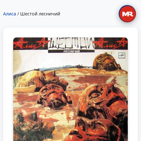
Алиса
/ Шестой лесничий